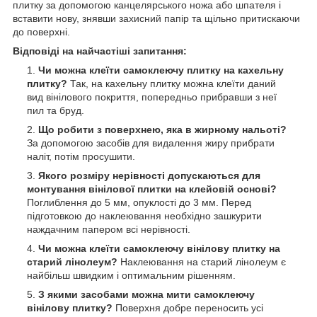
плитку за допомогою канцелярського ножа або шпателя і
вставити нову, знявши захисний папір та щільно притискаючи
до поверхні.
Відповіді на найчастіші запитання:
Чи можна клеїти самоклеючу плитку на кахельну
плитку?
Так, на кахельну плитку можна клеїти даний
вид вінілового покриття, попередньо прибравши з неї
пил та бруд.
Що робити з поверхнею, яка в жирному нальоті?
За допомогою засобів для видалення жиру прибрати
наліт, потім просушити.
Якого розміру нерівності допускаються для
монтування вінілової плитки на клейовій основі?
Поглиблення до 5 мм, опуклості до 3 мм. Перед
підготовкою до наклеювання необхідно зашкурити
наждачним папером всі нерівності.
Чи можна клеїти самоклеючу вінілову плитку на
старий лінолеум?
Наклеювання на старий лінолеум є
найбільш швидким і оптимальним рішенням.
З якими засобами можна мити самоклеючу
вінілову плитку?
Поверхня добре переносить усі