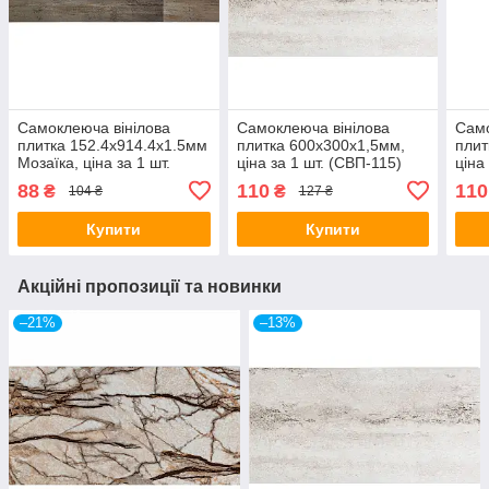
Самоклеюча вінілова
Самоклеюча вінілова
Само
плитка 152.4х914.4х1.5мм
плитка 600х300х1,5мм,
плит
Мозаїка, ціна за 1 шт.
ціна за 1 шт. (СВП-115)
ціна
(СВП-006) Матова SW-
Глянець SW-00000504
Гля
88
110
110
₴
₴
104 ₴
127 ₴
00000223
Купити
Купити
Акційні пропозиції та новинки
–21%
–13%