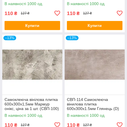
(СВП-101) Глянець SW-
00000493
В наявності 1000 од.
В наявності 1000 од.
00000291
110
110
₴
₴
127 ₴
127 ₴
Купити
Купити
–13%
–13%
Самоклеюча вінілова плитка
СВП-114 Самоклеюча
600х300х1,5мм Мармур
вінилова плитка
онікс, ціна за 1 шт. (СВП-100)
600х300х1.5мм Глянець (D)
Глянець SW-00000643
SW-00001780
В наявності 1000 од.
В наявності 1000 од.
110
110
₴
₴
127 ₴
127 ₴