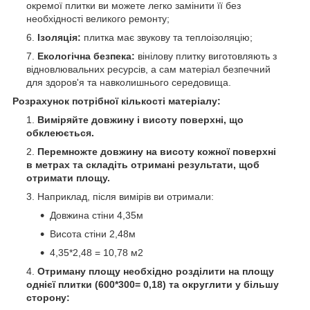
окремої плитки ви можете легко замінити її без
необхідності великого ремонту;
Ізоляція:
плитка має звукову та теплоізоляцію;
Екологічна безпека:
вінілову плитку виготовляють з
відновлювальних ресурсів, а сам матеріал безпечний
для здоров'я та навколишнього середовища.
Розрахунок потрібної кількості матеріалу:
Виміряйте довжину і висоту поверхні, що
обклеюється.
Перемножте довжину на висоту кожної поверхні
в метрах та складіть отримані результати, щоб
отримати площу.
Наприклад, після вимірів ви отримали:
Довжина стіни 4,35м
Висота стіни 2,48м
4,35*2,48 = 10,78 м
2
Отриману площу необхідно розділити на площу
однієї плитки (600*300= 0,18) та округлити у більшу
сторону: