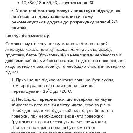
10,78/0,18 = 59,93, округлюємо до 60.
У процесі монтажу можуть виникнути відходи, які
пов’язані з підрізуванням плитки, тому
рекомендується додати до розрахунку запасні 2-3
плитки.
Інструкція з монтажу:
Самоклеючу вінілову плитку можна клеїти на старий
лінолеум, кахель, плитку, паркет, ламінат, скло, фарбу,
ґрунтовку, бетон (ґрунтований) з невеликими нерівностями і
дрібними вибоїнами без спеціальної підготовки поверхні, але
якщо поверхня має побілку, то необхідно очистити поверхню
від неї.
Приміщення під час монтажу повинно бути сухим,
температура повітря приміщення повинна
перевищувати +15˚С до +20ºС.
Необхідно переконатися, що поверхня, на яку ви
збираєтесь встановити плитку, чиста, суха та рівна.
Необхідно видалити будь-який пил, бруд або олію з
поверхні, при необхідності вирівняти поверхню
ґрунтовкою та дати висохнути не менше 4 годин.
Плитка та поверхня повинні бути кімнатної
температури, щоб забезпечити гарне зчеплення