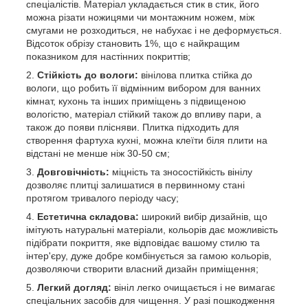
спеціалістів. Матеріал укладається стик в стик, його
можна різати ножицями чи монтажним ножем, між
смугами не розходиться, не набухає і не деформується.
Відсоток обрізу становить 1%, що є найкращим
показником для настінних покриттів;
Стійкість до вологи:
вінілова плитка стійка до
вологи, що робить її відмінним вибором для ванних
кімнат, кухонь та інших приміщень з підвищеною
вологістю, матеріал стійкий також до впливу пари, а
також до появи плісняви. Плитка підходить для
створення фартуха кухні, можна клеїти біля плити на
відстані не менше ніж 30-50 см;
Довговічність:
міцність та зносостійкість вінілу
дозволяє плитці залишатися в первинному стані
протягом тривалого періоду часу;
Естетична складова:
широкий вибір дизайнів, що
імітують натуральні матеріали, кольорів дає можливість
підібрати покриття, яке відповідає вашому стилю та
інтер'єру, дуже добре комбінується за гамою кольорів,
дозволяючи створити власний дизайн приміщення;
Легкий догляд:
вініл легко очищається і не вимагає
спеціальних засобів для чищення. У разі пошкодження