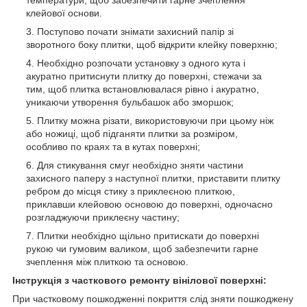
клейової основи.
Поступово почати знімати захисний папір зі
зворотного боку плитки, щоб відкрити клейку поверхню;
Необхідно розпочати установку з одного кута і
акуратно притиснути плитку до поверхні, стежачи за
тим, щоб плитка встановлювалася рівно і акуратно,
уникаючи утворення бульбашок або зморшок;
Плитку можна різати, використовуючи при цьому ніж
або ножиці, щоб підганяти плитки за розміром,
особливо по краях та в кутах поверхні;
Для стикування смуг необхідно зняти частини
захисного паперу з наступної плитки, приставити плитку
ребром до місця стику з приклеєною плиткою,
приклавши клейовою основою до поверхні, одночасно
розгладжуючи приклеєну частину;
Плитки необхідно щільно притискати до поверхні
рукою чи гумовим валиком, щоб забезпечити гарне
зчеплення між плиткою та основою.
Інструкція з часткового ремонту вінілової поверхні:
При частковому пошкодженні покриття слід зняти пошкоджену