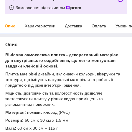
Замовлення під захистом
Опис
Характеристики
Доставка
Оплата
Умови п
Опис
Вінілова самоклеюча плитка - декоративний матеріал
для внутрішнього оздоблення, що легко монтується
завдяки клейовій основі.
Плитка має різні дизайни, включаючи кольори, візерунки та
текстури, що імітують натуральні матеріали та робить її
придатною під різні інтер'єрні рішення.
Міцність, довговічність та вологостійкість дозволяє
застосовувати плитку у різних видах приміщень та
різноманітних поверхнях.
Матеріал:
полівінілхлорид (PVC)
Розміри:
60 см х 30 см х 1,5 мм
Вага:
60 см х 30 см – 115 г