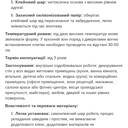
Клейовий шар:
нетоксична основа з високим рівнем
адгезії.
Захисний силіконізований папір:
оберігає
клейовий шар від пересихання та забруднення, легко
знімається під час монтажу.
Температурний режим:
під дією високих температур може
змінювати форму. У кухонній зоні поряд з джерелами вогню
встановлення плитки необхідно проводити на відстані 30-50
см.
Термін експлуатації:
від 3 років
Застосування:
внутрішні оздоблювальні роботи: декорування
стін у всіх видах житлових приміщень (кухня, ванна кімната,
вітальня, дитяча або спальня, вхідна група) та комерційних
приміщень (офісні приміщення, зони рецепцій, магазини,
салони краси або фітнес-центри, місця громадської
присутності, майстерні), меблів, дверей та інших рівних
поверхонь.
Властивості та переваги матеріалу:
Легка установка:
самоклеючий шар робить процес
укладання швидким і простим, не вимагаючи
додаткового клею, додаткових матеріалів чи