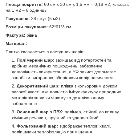
Площа покриття:
60 см х 30 см х 1,5 мм – 0,18 м
2
, кількість
на 1 м
2
– 6 одиниць
Пакування:
28 штук (5 м
2
)
Розміри пакування:
62*61*3 см
Фактура:
рівна
Матеріал:
Плитка складається з наступних шарів:
Полімерний шар:
захищає від потертостей та
дрібних механічних пошкоджень, забезпечує
довговічність використання, а УФ захист допомагає
запобігти вигоранню, зберігаючи колір насиченим.
Декоративний шар:
плівка з кольоровим друком
високої якості, яка повністю імітує фактуру природних
матеріалів завдяки чіткому та деталізованому
зображенню.
Основний шар з ПВХ:
полімер, стійкий до впливу
хімічних речовин, пружний та ударостійкий.
Фольгований шар:
відображає теплові хвилі,
поліпшуючи теплоізоляцію приміщення.