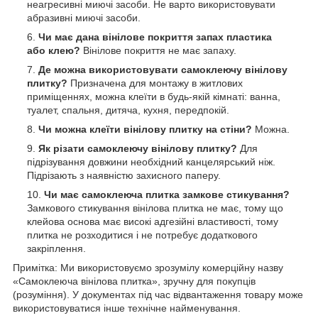
неагресивні миючі засоби. Не варто використовувати
абразивні миючі засоби.
Чи має дана вінілове покриття запах пластика
або клею?
Вінілове покриття не має запаху.
Де можна використовувати самоклеючу вінілову
плитку?
Призначена для монтажу в житлових
приміщеннях, можна клеїти в будь-якій кімнаті: ванна,
туалет, спальня, дитяча, кухня, передпокій.
Чи можна клеїти вінілову плитку на стіни?
Можна.
Як різати самоклеючу вінілову плитку?
Для
підрізування довжини необхідний канцелярський ніж.
Підрізають з наявністю захисного паперу.
Чи має самоклеюча плитка замкове стикування?
Замкового стикування вінілова плитка не має, тому що
клейова основа має високі адгезійні властивості, тому
плитка не розходитися і не потребує додаткового
закріплення.
Примітка: Ми використовуємо зрозумілу комерційну назву
«Самоклеюча вінілова плитка», зручну для покупців
(розуміння). У документах під час відвантаження товару може
використовуватися інше технічне найменування.