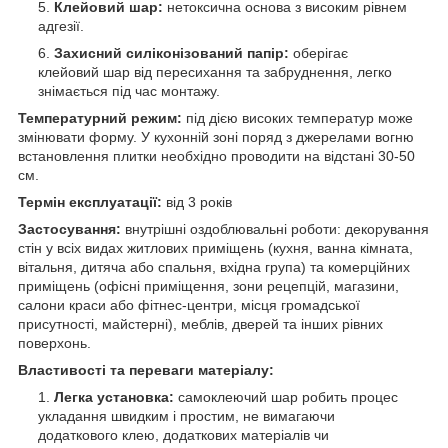
Клейовий шар:
нетоксична основа з високим рівнем
адгезії.
Захисний силіконізований папір:
оберігає
клейовий шар від пересихання та забруднення, легко
знімається під час монтажу.
Температурний режим:
під дією високих температур може
змінювати форму. У кухонній зоні поряд з джерелами вогню
встановлення плитки необхідно проводити на відстані 30-50
см.
Термін експлуатації:
від 3 років
Застосування:
внутрішні оздоблювальні роботи: декорування
стін у всіх видах житлових приміщень (кухня, ванна кімната,
вітальня, дитяча або спальня, вхідна група) та комерційних
приміщень (офісні приміщення, зони рецепцій, магазини,
салони краси або фітнес-центри, місця громадської
присутності, майстерні), меблів, дверей та інших рівних
поверхонь.
Властивості та переваги матеріалу:
Легка установка:
самоклеючий шар робить процес
укладання швидким і простим, не вимагаючи
додаткового клею, додаткових матеріалів чи