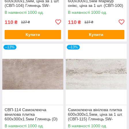
600х300х1,5мм, ціна за 1 шт.
600х300х1,5мм Мармур
(СВП-104) Глянець SW-
онікс, ціна за 1 шт. (СВП-100)
00000493
Глянець SW-00000643
В наявності 1000 од.
В наявності 1000 од.
110
110
₴
₴
127 ₴
127 ₴
Купити
Купити
–13%
–13%
СВП-114 Самоклеюча
Самоклеюча вінілова плитка
вінилова плитка
600х300х1,5мм, ціна за 1 шт.
600х300х1.5мм Глянець (D)
(СВП-115) Глянець SW-
SW-00001780
00000504
В наявності 1000 од.
В наявності 1000 од.