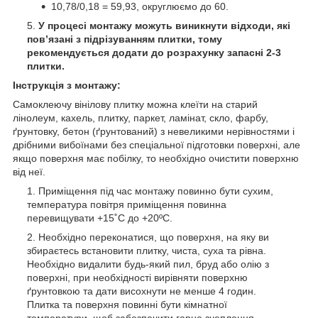
10,78/0,18 = 59,93, округлюємо до 60.
У процесі монтажу можуть виникнути відходи, які
пов’язані з підрізуванням плитки, тому
рекомендується додати до розрахунку запасні 2-3
плитки.
Інструкція з монтажу:
Самоклеючу вінілову плитку можна клеїти на старий
лінолеум, кахель, плитку, паркет, ламінат, скло, фарбу,
ґрунтовку, бетон (ґрунтований) з невеликими нерівностями і
дрібними вибоїнами без спеціальної підготовки поверхні, але
якщо поверхня має побілку, то необхідно очистити поверхню
від неї.
Приміщення під час монтажу повинно бути сухим,
температура повітря приміщення повинна
перевищувати +15˚С до +20ºС.
Необхідно переконатися, що поверхня, на яку ви
збираєтесь встановити плитку, чиста, суха та рівна.
Необхідно видалити будь-який пил, бруд або олію з
поверхні, при необхідності вирівняти поверхню
ґрунтовкою та дати висохнути не менше 4 годин.
Плитка та поверхня повинні бути кімнатної
температури, щоб забезпечити гарне зчеплення