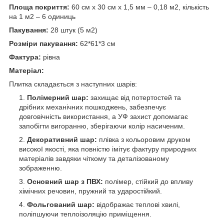
Площа покриття:
60 см х 30 см х 1,5 мм – 0,18 м
2
, кількість
на 1 м
2
– 6 одиниць
Пакування:
28 штук (5 м
2
)
Розміри пакування:
62*61*3 см
Фактура:
рівна
Матеріал:
Плитка складається з наступних шарів:
Полімерний шар:
захищає від потертостей та
дрібних механічних пошкоджень, забезпечує
довговічність використання, а УФ захист допомагає
запобігти вигоранню, зберігаючи колір насиченим.
Декоративний шар:
плівка з кольоровим друком
високої якості, яка повністю імітує фактуру природних
матеріалів завдяки чіткому та деталізованому
зображенню.
Основний шар з ПВХ:
полімер, стійкий до впливу
хімічних речовин, пружний та ударостійкий.
Фольгований шар:
відображає теплові хвилі,
поліпшуючи теплоізоляцію приміщення.