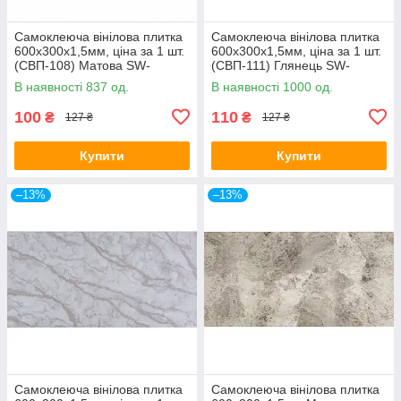
Самоклеюча вінілова плитка
Самоклеюча вінілова плитка
600х300х1,5мм, ціна за 1 шт.
600х300х1,5мм, ціна за 1 шт.
(СВП-108) Матова SW-
(СВП-111) Глянець SW-
00000497
00000500
В наявності 837 од.
В наявності 1000 од.
100
110
₴
₴
127 ₴
127 ₴
Купити
Купити
–13%
–13%
Самоклеюча вінілова плитка
Самоклеюча вінілова плитка