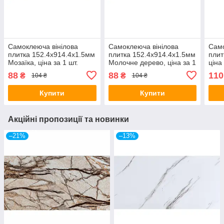
Самоклеюча вінілова
Самоклеюча вінілова
Само
плитка 152.4х914.4х1.5мм
плитка 152.4х914.4х1.5мм
плит
Мозаїка, ціна за 1 шт.
Молочне дерево, ціна за 1
ціна
(СВП-006) Матова SW-
шт. (СВП-009) Матова SW-
Гля
88
88
110
₴
₴
104 ₴
104 ₴
00000223
00000287
Купити
Купити
Акційні пропозиції та новинки
–21%
–13%