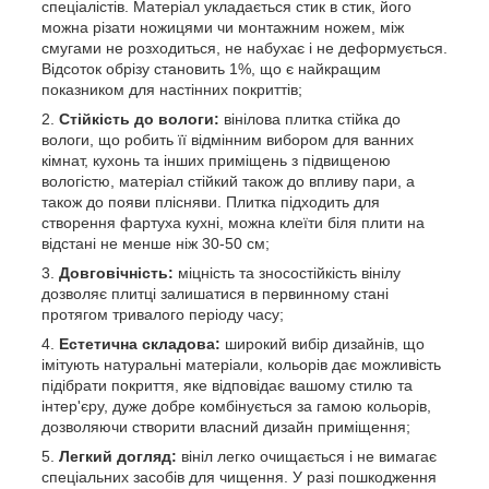
спеціалістів. Матеріал укладається стик в стик, його
можна різати ножицями чи монтажним ножем, між
смугами не розходиться, не набухає і не деформується.
Відсоток обрізу становить 1%, що є найкращим
показником для настінних покриттів;
Стійкість до вологи:
вінілова плитка стійка до
вологи, що робить її відмінним вибором для ванних
кімнат, кухонь та інших приміщень з підвищеною
вологістю, матеріал стійкий також до впливу пари, а
також до появи плісняви. Плитка підходить для
створення фартуха кухні, можна клеїти біля плити на
відстані не менше ніж 30-50 см;
Довговічність:
міцність та зносостійкість вінілу
дозволяє плитці залишатися в первинному стані
протягом тривалого періоду часу;
Естетична складова:
широкий вибір дизайнів, що
імітують натуральні матеріали, кольорів дає можливість
підібрати покриття, яке відповідає вашому стилю та
інтер'єру, дуже добре комбінується за гамою кольорів,
дозволяючи створити власний дизайн приміщення;
Легкий догляд:
вініл легко очищається і не вимагає
спеціальних засобів для чищення. У разі пошкодження