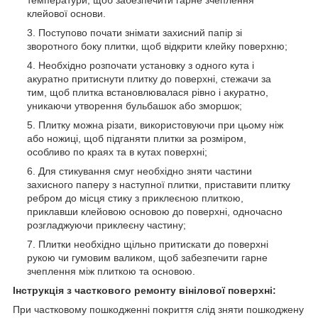
клейової основи.
Поступово почати знімати захисний папір зі
зворотного боку плитки, щоб відкрити клейку поверхню;
Необхідно розпочати установку з одного кута і
акуратно притиснути плитку до поверхні, стежачи за
тим, щоб плитка встановлювалася рівно і акуратно,
уникаючи утворення бульбашок або зморшок;
Плитку можна різати, використовуючи при цьому ніж
або ножиці, щоб підганяти плитки за розміром,
особливо по краях та в кутах поверхні;
Для стикування смуг необхідно зняти частини
захисного паперу з наступної плитки, приставити плитку
ребром до місця стику з приклеєною плиткою,
приклавши клейовою основою до поверхні, одночасно
розгладжуючи приклеєну частину;
Плитки необхідно щільно притискати до поверхні
рукою чи гумовим валиком, щоб забезпечити гарне
зчеплення між плиткою та основою.
Інструкція з часткового ремонту вінілової поверхні:
При частковому пошкодженні покриття слід зняти пошкоджену