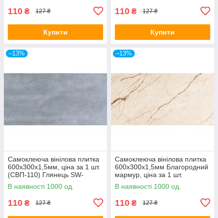
110
110
₴
₴
127 ₴
127 ₴
Купити
Купити
–13%
–13%
Самоклеюча вінілова плитка
Самоклеюча вінілова плитка
600х300х1,5мм, ціна за 1 шт.
600х300х1,5мм Благородний
(СВП-110) Глянець SW-
мармур, ціна за 1 шт.
00000499
(СВП-101) Глянець SW-
В наявності 1000 од.
В наявності 1000 од.
00000291
110
110
₴
₴
127 ₴
127 ₴