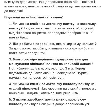
плитку за допомогою канцелярського ножа або шпателя і
вставити нову, знявши захисний папір та щільно притискаючи
до поверхні.
Відповіді на найчастіші запитання:
Чи можна клеїти самоклеючу плитку на кахельну
плитку?
Так, на кахельну плитку можна клеїти даний
вид вінілового покриття, попередньо прибравши з неї
пил та бруд.
Що робити з поверхнею, яка в жирному нальоті?
За допомогою засобів для видалення жиру прибрати
наліт, потім просушити.
Якого розміру нерівності допускаються для
монтування вінілової плитки на клейовій основі?
Поглиблення до 5 мм, опуклості до 3 мм. Перед
підготовкою до наклеювання необхідно зашкурити
наждачним папером всі нерівності.
Чи можна клеїти самоклеючу вінілову плитку на
старий лінолеум?
Наклеювання на старий лінолеум є
найбільш швидким і оптимальним рішенням.
З якими засобами можна мити самоклеючу
вінілову плитку?
Поверхня добре переносить усі