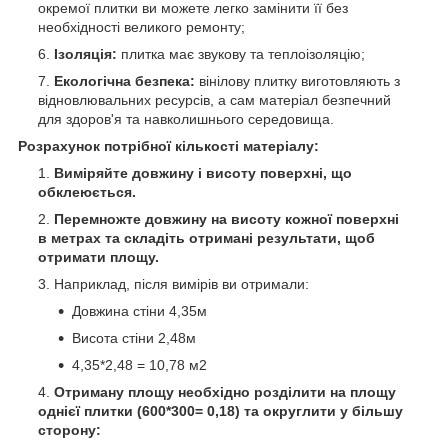
окремої плитки ви можете легко замінити її без
необхідності великого ремонту;
Ізоляція:
плитка має звукову та теплоізоляцію;
Екологічна безпека:
вінілову плитку виготовляють з
відновлювальних ресурсів, а сам матеріал безпечний
для здоров'я та навколишнього середовища.
Розрахунок потрібної кількості матеріалу:
Виміряйте довжину і висоту поверхні, що
обклеюється.
Перемножте довжину на висоту кожної поверхні
в метрах та складіть отримані результати, щоб
отримати площу.
Наприклад, після вимірів ви отримали:
Довжина стіни 4,35м
Висота стіни 2,48м
4,35*2,48 = 10,78 м
2
Отриману площу необхідно розділити на площу
однієї плитки (600*300= 0,18) та округлити у більшу
сторону: