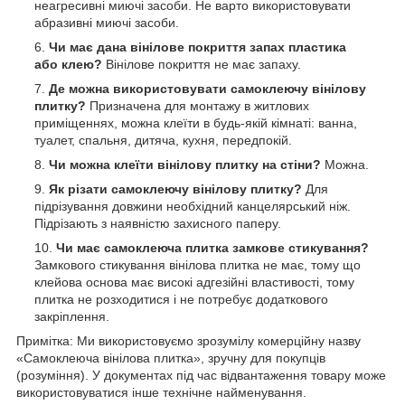
неагресивні миючі засоби. Не варто використовувати
абразивні миючі засоби.
Чи має дана вінілове покриття запах пластика
або клею?
Вінілове покриття не має запаху.
Де можна використовувати самоклеючу вінілову
плитку?
Призначена для монтажу в житлових
приміщеннях, можна клеїти в будь-якій кімнаті: ванна,
туалет, спальня, дитяча, кухня, передпокій.
Чи можна клеїти вінілову плитку на стіни?
Можна.
Як різати самоклеючу вінілову плитку?
Для
підрізування довжини необхідний канцелярський ніж.
Підрізають з наявністю захисного паперу.
Чи має самоклеюча плитка замкове стикування?
Замкового стикування вінілова плитка не має, тому що
клейова основа має високі адгезійні властивості, тому
плитка не розходитися і не потребує додаткового
закріплення.
Примітка: Ми використовуємо зрозумілу комерційну назву
«Самоклеюча вінілова плитка», зручну для покупців
(розуміння). У документах під час відвантаження товару може
використовуватися інше технічне найменування.