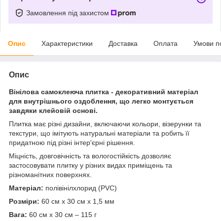
Замовлення під захистом
Опис
Характеристики
Доставка
Оплата
Умови п
Опис
Вінілова самоклеюча плитка - декоративний матеріал
для внутрішнього оздоблення, що легко монтується
завдяки клейовій основі.
Плитка має різні дизайни, включаючи кольори, візерунки та
текстури, що імітують натуральні матеріали та робить її
придатною під різні інтер'єрні рішення.
Міцність, довговічність та вологостійкість дозволяє
застосовувати плитку у різних видах приміщень та
різноманітних поверхнях.
Матеріал:
полівінілхлорид (PVC)
Розміри:
60 см х 30 см х 1,5 мм
Вага:
60 см х 30 см – 115 г