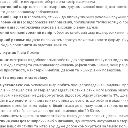
ає запобігти вигоранню, зберігаючи колір насиченим.
ративний шар:
плівка з кольоровим друком високої якості, яка повніс
у та деталізованому зображенню.
вний шар з ПВХ:
полімер, стійкий до впливу хімічних речовин, пружний 
гований шар:
відображає теплові хвилі, поліпшуючи теплоізоляцію пр
овий шар:
нетоксична основа з високим рівнем адгезії.
сний силіконізований папір:
оберігає клейовий шар від пересихання та
урний режим:
під дією високих температур може змінювати форму. У к
бхідно проводити на відстані 30-50 см.
сплуатації:
від 3 років
ання:
внутрішні оздоблювальні роботи: декорування стін у всіх видах жи
я, вхідна група) та комерційних приміщень (офісні приміщення, зони реце
ї присутності, майстерні), меблів, дверей та інших рівних поверхонь.
ті та переваги матеріалу:
а установка:
самоклеючий шар робить процес укладання швидким і про
лів чи спеціалістів. Матеріал укладається стик в стик, його можна різ
ться, не набухає і не деформується. Відсоток обрізу становить 1%, що 
кість до вологи:
вінілова плитка стійка до вологи, що робить її відмінн
щеною вологістю, матеріал стійкий також до впливу пари, а також до п
можна клеїти біля плити на відстані не менше ніж 30-50 см;
овічність:
міцність та зносостійкість вінілу дозволяє плитці залишатис
тична складова:
широкий вибір дизайнів, що імітують натуральні матері
ідає вашому стилю та інтер'єру, дуже добре комбінується за гамою кол