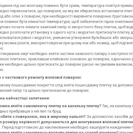
іщення під час монтажу повинно бути сухим, температура повітря примі
ідно переконатися, що поверхня, на яку ви збираєтесь встановити плитку
уд або олію з поверхні, при необхідності вирівняти поверхню ґрунтовко
я повинні бути кімнатної температури, щоб забезпечити гарне зчепленн
упово почати знімати захисний папір зі зворотного боку плитки, щоб ві
хідно розпочати установку з одного кута і акуратно притиснути плитку д
влювалася рівно і акуратно, уникаючи утворення бульбашок або зморш
ку можна різати, використовуючи при цьому ніж або ножиці, щоб підганя
і;
стикування смуг необхідно зняти частини захисного паперу з наступної п
єною плиткою, приклавши клейовою основою до поверхні, одночасно 
ки необхідно щільно притискати до поверхні рукою чи гумовим валиком,
ю.
я з часткового ремонту вінілової поверхні:
овому пошкодженні покриття слід зняти пошкоджену плитку за допомог
исний папір та щільно притискаючи до поверхні.
 на найчастіші запитання:
ожна клеїти самоклеючу плитку на кахельну плитку?
Так, на кахельну
ньо прибравши з неї пил та бруд.
обити з поверхнею, яка в жирному нальоті?
За допомогою засобів дл
о розміру нерівності допускаються для монтування вінілової плитки
м. Перед підготовкою до наклеювання необхідно зашкурити наждачним па
ожна клеїти самоклеючу вінілову плитку на старий лінолеум?
Наклеюв