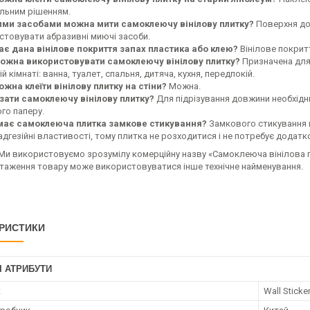
льним рішенням.
ими засобами можна мити самоклеючу вінілову плитку?
Поверхня доб
стовувати абразивні миючі засоби.
ає дана вінілове покриття запах пластика або клею?
Вінілове покритт
ожна використовувати самоклеючу вінілову плитку?
Призначена для
ій кімнаті: ванна, туалет, спальня, дитяча, кухня, передпокій.
ожна клеїти вінілову плитку на стіни?
Можна.
ізати самоклеючу вінілову плитку?
Для підрізування довжини необхідни
го паперу.
має самоклеюча плитка замкове стикування?
Замкового стикування в
адгезійні властивості, тому плитка не розходитися і не потребує додатк
Ми використовуємо зрозумілу комерційну назву «Самоклеюча вінілова пл
нтаження товару може використовуватися інше технічне найменування.
РИСТИКИ
І АТРИБУТИ
к
Wall Sticke