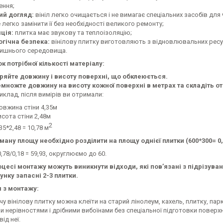
ення;
ий догляд:
вініл легко очищається і не вимагає спеціальних засобів дл
легко замінити її без необхідності великого ремонту;
яція:
плитка має звукову та теплоізоляцію;
огічна безпека:
вінілову плитку виготовляють з відновлювальних ресур
ишнього середовища.
к потрібної кількості матеріалу:
ряйте довжину і висоту поверхні, що обклеюється.
множте довжину на висоту кожної поверхні в метрах та складіть о
иклад, після вимірів ви отримали:
овжина стіни 4,35м
исота стіни 2,48м
2
35*2,48 = 10,78 м
ману площу необхідно розділити на площу однієї плитки (600*300= 0,1
0,78/0,18 = 59,93, округлюємо до 60.
оцесі монтажу можуть виникнути відходи, які пов’язані з підрізув
унку запасні 2-3 плитки.
я з монтажу:
 вінілову плитку можна клеїти на старий лінолеум, кахель, плитку, парке
 нерівностями і дрібними вибоїнами без спеціальної підготовки поверхн
ід неї.