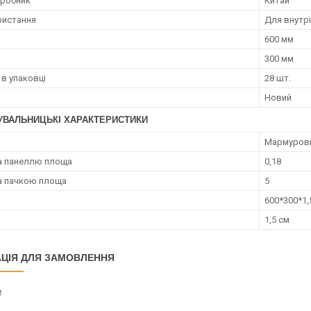
иробник
Китай
ристання
Для внутрі
600 мм
300 мм
 в упаковці
28 шт.
Новий
УВАЛЬНИЦЬКІ ХАРАКТЕРИСТИКИ
Мармуров
а панеллю площа
0,18
а пачкою площа
5
600*300*1,
1,5 см
ЦІЯ ДЛЯ ЗАМОВЛЕННЯ
₴