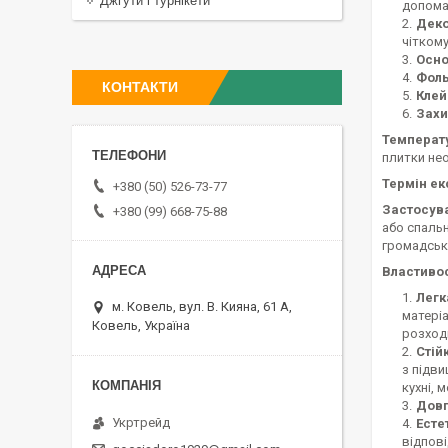
Джгути і турнікети
допомаг
Деко
чітком
Осно
Фоль
КОНТАКТИ
Клей
Захи
Температ
плитки нео
Термін ек
+380 (50) 526-73-77
Застосув
+380 (99) 668-75-88
або спальн
громадсько
Властивос
Легк
м. Ковель, вул. В. Кияна, 61 А,
матеріа
Ковель, Україна
розходи
Стій
з підви
кухні, 
Довг
Укртрейд
Есте
відпов