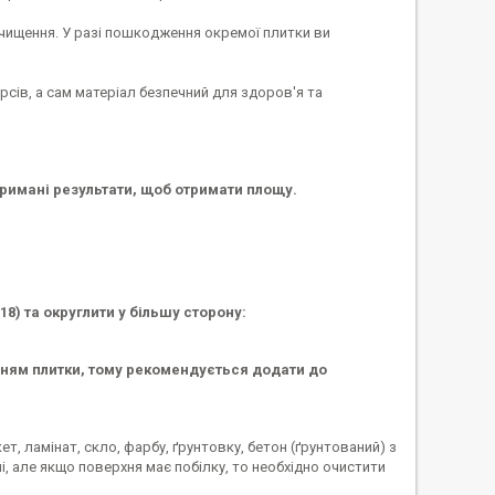
я чищення. У разі пошкодження окремої плитки ви
сів, а сам матеріал безпечний для здоров'я та
тримані результати, щоб отримати площу.
8) та округлити у більшу сторону:
анням плитки, тому рекомендується додати до
т, ламінат, скло, фарбу, ґрунтовку, бетон (ґрунтований) з
і, але якщо поверхня має побілку, то необхідно очистити