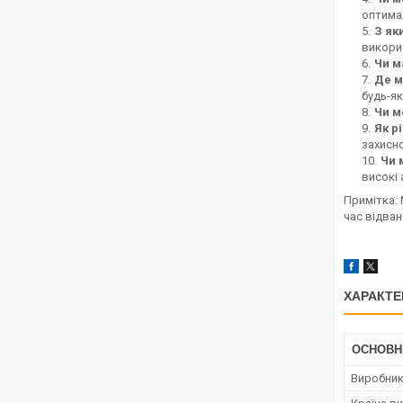
оптима
З як
викори
Чи м
Де м
будь-як
Чи м
Як р
захисно
Чи 
високі 
Примітка: 
час відва
ХАРАКТЕ
ОСНОВН
Виробни