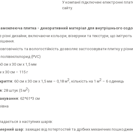
У компанії підключені електронні пла
сайту.
самоклеюча плитка - декоративний матеріал для внутрішнього оздо
 різні дизайни, включаючи кольори, візерунки та текстури, що імітують 
 рішення.
довговічність та вологостійкість дозволяє застосовувати плитку у різни
полівінілхлорид (PVC)
0 см х 30 см х 1,5 мм
 х 30 см – 115 г
2
2
криття:
60 см х 30 см х 1,5 мм – 0,18 м
, кількість на 1 м
– 6 одиниць
2
я:
28 штук (5 м
)
акування:
62*61*3 см
рівна
адається з наступних шарів:
мерний шар:
захищає від потертостей та дрібних механічних пошкоджен