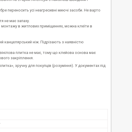
ре переносить усі неагресивні миючі засоби. Не варто
я не має запаху.
 монтажу в житлових приміщеннях, можна клеїти в
й канцелярський ніж. Підрізають з наявністю
інілова плитка не має, тому що клейова основа має
ового закріплення.
итка», зручну для покупців (розуміння). У документах під
r