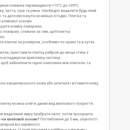
щення повинна перевищувати +15˚С до +20ºС.
, чиста, суха та рівна. Необхідно видалити будь-який
ю та дати висохнути не менше 4 годин. Плитка та
я клейової основи.
дкрити клейку поверхню;
о поверхні, стежачи за тим, щоб плитка
ок;
ти плитки за розміром, особливо по краях та в кутах
литки, приставити плитку ребром до місця стику з
розгладжуючи приклеєну частину;
 щоб забезпечити гарне зчеплення між плиткою та
ою канцелярського ножа або шпателя і вставити нову,
 плитку можна клеїти даний вид вінілового покриття,
я видалення жиру прибрати наліт, потім просушити.
 на клейовій основі?
Поглиблення до 5 мм, опуклості
пером всі нерівності.
ання на старий лінолеум є найбільш швидким і