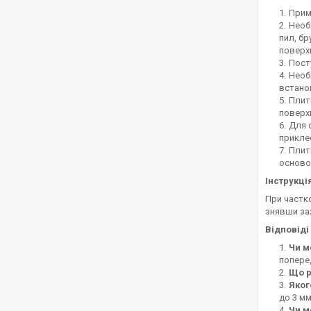
Прим
Необх
пил, бр
поверхн
Пост
Необ
встано
Плит
поверхн
Для 
прикле
Плит
осново
Інструкці
При частк
знявши зах
Відповіді
Чи м
поперед
Що р
Яког
до 3 м
Чи м