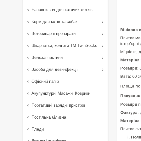
Наповнювач для котячих лотків
Корм для котів та собак
Вінілова 
Ветеринарні препарати
Плитка має
інтер'єрні
Шкарпетки, колготи ТМ TwinSocks
Міцність, 
Велозапчастини
Матеріал:
Розміри:
6
Засоби для дезинфекції
Вага:
60 см
Офісний папір
Площа по
Акупунктурні Масажні Коврики
Пакуванн
Розміри п
Портативні зарядні пристрої
Фактура:
Постільна білизна
Матеріал:
Плитка скл
Пледи
Полі