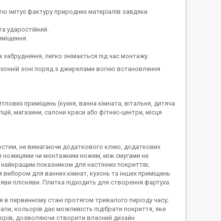
тю імітує фактуру природних матеріалів завдяки
та ударостійкий.
иміщення.
 забруднення, легко знімається під час монтажу.
ухонній зоні поряд з джерелами вогню встановлення
тлових приміщень (кухня, ванна кімната, вітальня, дитяча
пцій, магазини, салони краси або фітнес-центри, місця
стим, не вимагаючи додаткового клею, додаткових
ати ножицями чи монтажним ножем, між смугами не
є найкращим показником для настінних покриттів;
им вибором для ванних кімнат, кухонь та інших приміщень
ояви плісняви. Плитка підходить для створення фартуха
я в первинному стані протягом тривалого періоду часу;
али, кольорів дає можливість підібрати покриття, яке
ьорів, дозволяючи створити власний дизайн