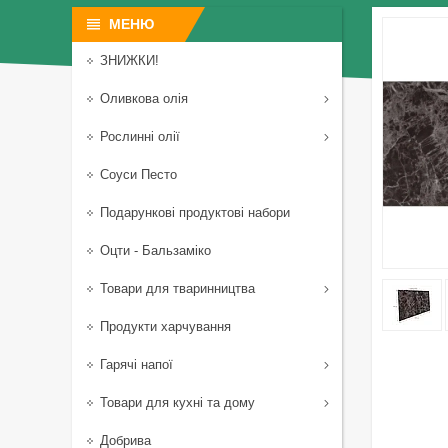
ЗНИЖКИ!
Оливкова олія
Рослинні олії
Соуси Песто
Подарункові продуктові набори
Оцти - Бальзаміко
Товари для тваринництва
Продукти харчування
Гарячі напої
Товари для кухні та дому
Добрива