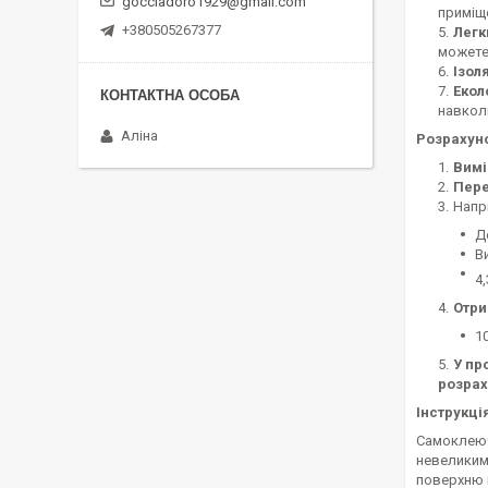
gocciadoro1929@gmail.com
приміщ
+380505267377
Легк
можете 
Ізол
Екол
навкол
Аліна
Розрахуно
Вимі
Пере
Напр
Д
В
4,
Отри
1
У пр
розрах
Інструкці
Самоклеючу
невеликими
поверхню в