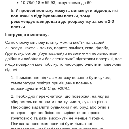
10,78/0,18 = 59,93, округлюємо до 60.
У процесі монтажу можуть виникнути відходи, які
пов’язані з підрізуванням плитки, тому
рекомендується додати до розрахунку запасні 2-3
плитки.
Інструкція з монтажу:
Самоклеючу вінілову плитку можна клеїти на старий
лінолеум, кахель, плитку, паркет, ламінат, скло, фарбу,
ґрунтовку, бетон (ґрунтований) з невеликими нерівностями і
дрібними вибоїнами без спеціальної підготовки поверхні, але
якщо поверхня має побілку, то необхідно очистити поверхню
від неї.
Приміщення під час монтажу повинно бути сухим,
температура повітря приміщення повинна
перевищувати +15˚С до +20ºС.
Необхідно переконатися, що поверхня, на яку ви
збираєтесь встановити плитку, чиста, суха та рівна.
Необхідно видалити будь-який пил, бруд або олію з
поверхні, при необхідності вирівняти поверхню
ґрунтовкою та дати висохнути не менше 4 годин.
Плитка та поверхня повинні бути кімнатної
температури, щоб забезпечити гарне зчеплення