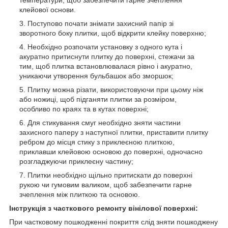
клейової основи.
Поступово почати знімати захисний папір зі
зворотного боку плитки, щоб відкрити клейку поверхню;
Необхідно розпочати установку з одного кута і
акуратно притиснути плитку до поверхні, стежачи за
тим, щоб плитка встановлювалася рівно і акуратно,
уникаючи утворення бульбашок або зморшок;
Плитку можна різати, використовуючи при цьому ніж
або ножиці, щоб підганяти плитки за розміром,
особливо по краях та в кутах поверхні;
Для стикування смуг необхідно зняти частини
захисного паперу з наступної плитки, приставити плитку
ребром до місця стику з приклеєною плиткою,
приклавши клейовою основою до поверхні, одночасно
розгладжуючи приклеєну частину;
Плитки необхідно щільно притискати до поверхні
рукою чи гумовим валиком, щоб забезпечити гарне
зчеплення між плиткою та основою.
Інструкція з часткового ремонту вінілової поверхні:
При частковому пошкодженні покриття слід зняти пошкоджену