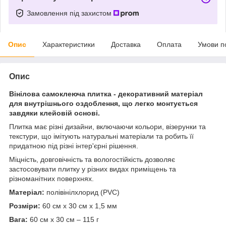
Замовлення під захистом
Опис
Характеристики
Доставка
Оплата
Умови п
Опис
Вінілова самоклеюча плитка - декоративний матеріал
для внутрішнього оздоблення, що легко монтується
завдяки клейовій основі.
Плитка має різні дизайни, включаючи кольори, візерунки та
текстури, що імітують натуральні матеріали та робить її
придатною під різні інтер'єрні рішення.
Міцність, довговічність та вологостійкість дозволяє
застосовувати плитку у різних видах приміщень та
різноманітних поверхнях.
Матеріал:
полівінілхлорид (PVC)
Розміри:
60 см х 30 см х 1,5 мм
Вага:
60 см х 30 см – 115 г