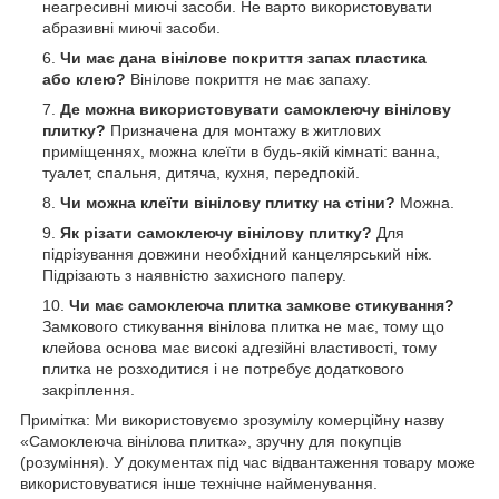
неагресивні миючі засоби. Не варто використовувати
абразивні миючі засоби.
Чи має дана вінілове покриття запах пластика
або клею?
Вінілове покриття не має запаху.
Де можна використовувати самоклеючу вінілову
плитку?
Призначена для монтажу в житлових
приміщеннях, можна клеїти в будь-якій кімнаті: ванна,
туалет, спальня, дитяча, кухня, передпокій.
Чи можна клеїти вінілову плитку на стіни?
Можна.
Як різати самоклеючу вінілову плитку?
Для
підрізування довжини необхідний канцелярський ніж.
Підрізають з наявністю захисного паперу.
Чи має самоклеюча плитка замкове стикування?
Замкового стикування вінілова плитка не має, тому що
клейова основа має високі адгезійні властивості, тому
плитка не розходитися і не потребує додаткового
закріплення.
Примітка: Ми використовуємо зрозумілу комерційну назву
«Самоклеюча вінілова плитка», зручну для покупців
(розуміння). У документах під час відвантаження товару може
використовуватися інше технічне найменування.