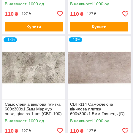
(СВП-101) Глянець SW-
00000493
В наявності 1000 од.
В наявності 1000 од.
00000291
110
110
₴
₴
127 ₴
127 ₴
Купити
Купити
–13%
–13%
Самоклеюча вінілова плитка
СВП-114 Самоклеюча
600х300х1,5мм Мармур
вінилова плитка
онікс, ціна за 1 шт. (СВП-100)
600х300х1.5мм Глянець (D)
Глянець SW-00000643
SW-00001780
В наявності 1000 од.
В наявності 1000 од.
110
110
₴
₴
127 ₴
127 ₴