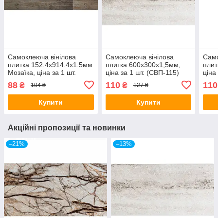
Самоклеюча вінілова
Самоклеюча вінілова
Само
плитка 152.4х914.4х1.5мм
плитка 600х300х1,5мм,
плит
Мозаїка, ціна за 1 шт.
ціна за 1 шт. (СВП-115)
ціна
(СВП-006) Матова SW-
Глянець SW-00000504
Гля
88
110
110
₴
₴
104 ₴
127 ₴
00000223
Купити
Купити
Акційні пропозиції та новинки
–21%
–13%