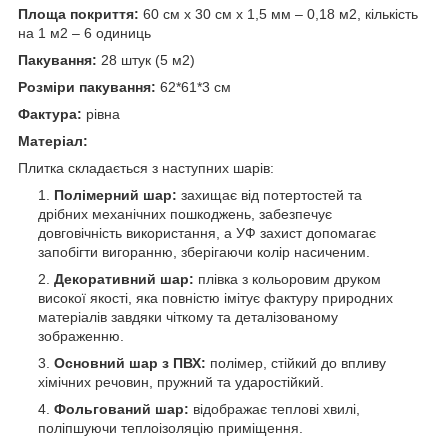
Площа покриття:
60 см х 30 см х 1,5 мм – 0,18 м
2
, кількість
на 1 м
2
– 6 одиниць
Пакування:
28 штук (5 м
2
)
Розміри пакування:
62*61*3 см
Фактура:
рівна
Матеріал:
Плитка складається з наступних шарів:
Полімерний шар:
захищає від потертостей та
дрібних механічних пошкоджень, забезпечує
довговічність використання, а УФ захист допомагає
запобігти вигоранню, зберігаючи колір насиченим.
Декоративний шар:
плівка з кольоровим друком
високої якості, яка повністю імітує фактуру природних
матеріалів завдяки чіткому та деталізованому
зображенню.
Основний шар з ПВХ:
полімер, стійкий до впливу
хімічних речовин, пружний та ударостійкий.
Фольгований шар:
відображає теплові хвилі,
поліпшуючи теплоізоляцію приміщення.