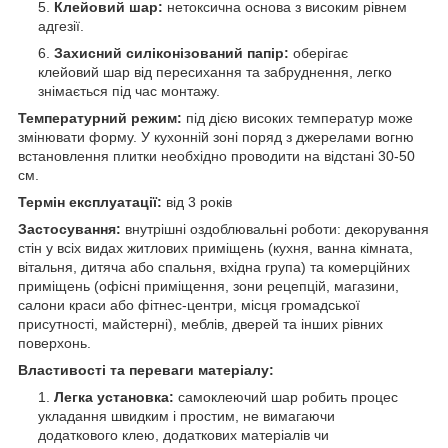
Клейовий шар:
нетоксична основа з високим рівнем
адгезії.
Захисний силіконізований папір:
оберігає
клейовий шар від пересихання та забруднення, легко
знімається під час монтажу.
Температурний режим:
під дією високих температур може
змінювати форму. У кухонній зоні поряд з джерелами вогню
встановлення плитки необхідно проводити на відстані 30-50
см.
Термін експлуатації:
від 3 років
Застосування:
внутрішні оздоблювальні роботи: декорування
стін у всіх видах житлових приміщень (кухня, ванна кімната,
вітальня, дитяча або спальня, вхідна група) та комерційних
приміщень (офісні приміщення, зони рецепцій, магазини,
салони краси або фітнес-центри, місця громадської
присутності, майстерні), меблів, дверей та інших рівних
поверхонь.
Властивості та переваги матеріалу:
Легка установка:
самоклеючий шар робить процес
укладання швидким і простим, не вимагаючи
додаткового клею, додаткових матеріалів чи