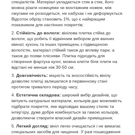
спеціалістів. Матеріал укладається стик в стик, його
можна різати ножицями чи монтажним ножем, між
смугами не розходиться, не набухає і не деформується.
Відсоток обрізу становить 1%, що є найкращим
показником для настінних покриттів;
Стійкість до вологи:
вінілова плитка стійка до
вологи, що робить її відмінним вибором для ванних
кімнат, кухонь та інших приміщень з підвищеною
вологістю, матеріал стійкий також до впливу пари, а
також до появи плісняви. Плитка підходить для
створення фартуха кухні, можна клеїти біля плити на
відстані не менше ніж 30-50 см;
Довговічність:
міцність та зносостійкість вінілу
дозволяє плитці залишатися в первинному стані
протягом тривалого періоду часу;
Естетична складова:
широкий вибір дизайнів, що
імітують натуральні матеріали, кольорів дає можливість
підібрати покриття, яке відповідає вашому стилю та
інтер'єру, дуже добре комбінується за гамою кольорів,
дозволяючи створити власний дизайн приміщення;
Легкий догляд:
вініл легко очищається і не вимагає
спеціальних засобів для чищення. У разі пошкодження