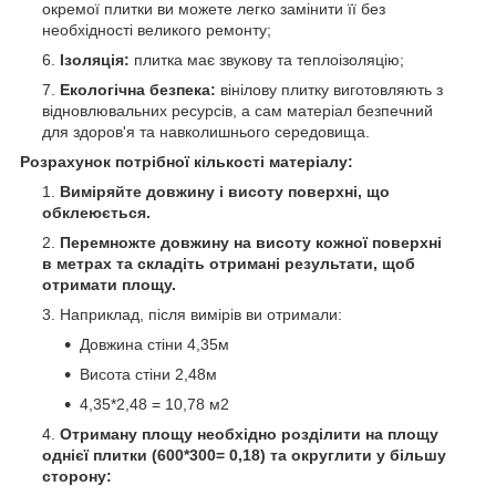
окремої плитки ви можете легко замінити її без
необхідності великого ремонту;
Ізоляція:
плитка має звукову та теплоізоляцію;
Екологічна безпека:
вінілову плитку виготовляють з
відновлювальних ресурсів, а сам матеріал безпечний
для здоров'я та навколишнього середовища.
Розрахунок потрібної кількості матеріалу:
Виміряйте довжину і висоту поверхні, що
обклеюється.
Перемножте довжину на висоту кожної поверхні
в метрах та складіть отримані результати, щоб
отримати площу.
Наприклад, після вимірів ви отримали:
Довжина стіни 4,35м
Висота стіни 2,48м
4,35*2,48 = 10,78 м
2
Отриману площу необхідно розділити на площу
однієї плитки (600*300= 0,18) та округлити у більшу
сторону: