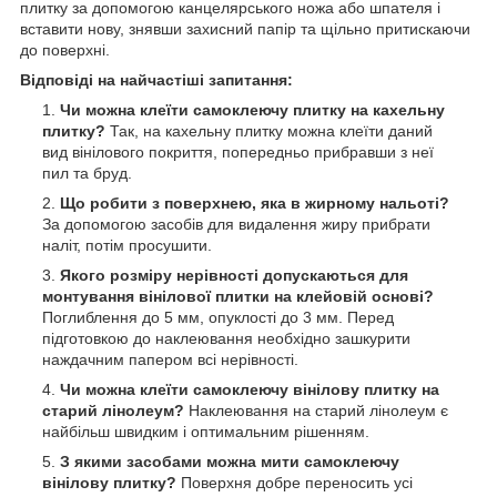
плитку за допомогою канцелярського ножа або шпателя і
вставити нову, знявши захисний папір та щільно притискаючи
до поверхні.
Відповіді на найчастіші запитання:
Чи можна клеїти самоклеючу плитку на кахельну
плитку?
Так, на кахельну плитку можна клеїти даний
вид вінілового покриття, попередньо прибравши з неї
пил та бруд.
Що робити з поверхнею, яка в жирному нальоті?
За допомогою засобів для видалення жиру прибрати
наліт, потім просушити.
Якого розміру нерівності допускаються для
монтування вінілової плитки на клейовій основі?
Поглиблення до 5 мм, опуклості до 3 мм. Перед
підготовкою до наклеювання необхідно зашкурити
наждачним папером всі нерівності.
Чи можна клеїти самоклеючу вінілову плитку на
старий лінолеум?
Наклеювання на старий лінолеум є
найбільш швидким і оптимальним рішенням.
З якими засобами можна мити самоклеючу
вінілову плитку?
Поверхня добре переносить усі