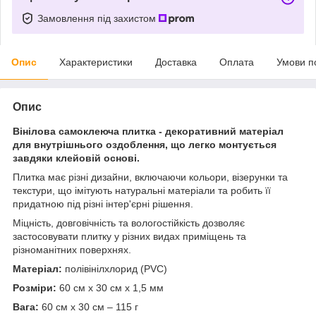
Замовлення під захистом
Опис
Характеристики
Доставка
Оплата
Умови п
Опис
Вінілова самоклеюча плитка - декоративний матеріал
для внутрішнього оздоблення, що легко монтується
завдяки клейовій основі.
Плитка має різні дизайни, включаючи кольори, візерунки та
текстури, що імітують натуральні матеріали та робить її
придатною під різні інтер'єрні рішення.
Міцність, довговічність та вологостійкість дозволяє
застосовувати плитку у різних видах приміщень та
різноманітних поверхнях.
Матеріал:
полівінілхлорид (PVC)
Розміри:
60 см х 30 см х 1,5 мм
Вага:
60 см х 30 см – 115 г