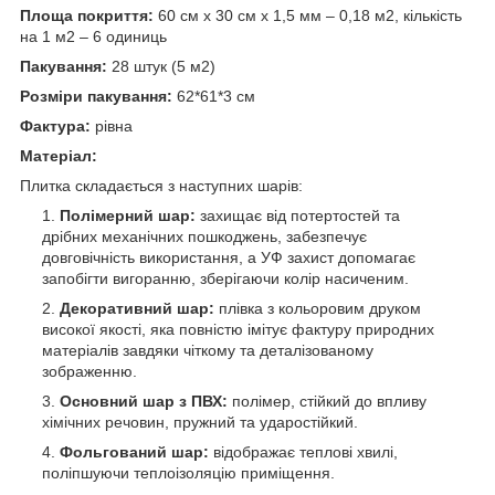
Площа покриття:
60 см х 30 см х 1,5 мм – 0,18 м
2
, кількість
на 1 м
2
– 6 одиниць
Пакування:
28 штук (5 м
2
)
Розміри пакування:
62*61*3 см
Фактура:
рівна
Матеріал:
Плитка складається з наступних шарів:
Полімерний шар:
захищає від потертостей та
дрібних механічних пошкоджень, забезпечує
довговічність використання, а УФ захист допомагає
запобігти вигоранню, зберігаючи колір насиченим.
Декоративний шар:
плівка з кольоровим друком
високої якості, яка повністю імітує фактуру природних
матеріалів завдяки чіткому та деталізованому
зображенню.
Основний шар з ПВХ:
полімер, стійкий до впливу
хімічних речовин, пружний та ударостійкий.
Фольгований шар:
відображає теплові хвилі,
поліпшуючи теплоізоляцію приміщення.