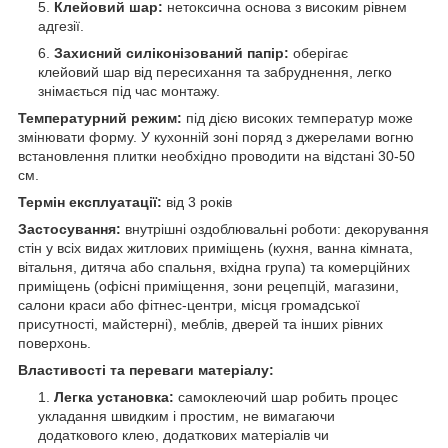
Клейовий шар:
нетоксична основа з високим рівнем
адгезії.
Захисний силіконізований папір:
оберігає
клейовий шар від пересихання та забруднення, легко
знімається під час монтажу.
Температурний режим:
під дією високих температур може
змінювати форму. У кухонній зоні поряд з джерелами вогню
встановлення плитки необхідно проводити на відстані 30-50
см.
Термін експлуатації:
від 3 років
Застосування:
внутрішні оздоблювальні роботи: декорування
стін у всіх видах житлових приміщень (кухня, ванна кімната,
вітальня, дитяча або спальня, вхідна група) та комерційних
приміщень (офісні приміщення, зони рецепцій, магазини,
салони краси або фітнес-центри, місця громадської
присутності, майстерні), меблів, дверей та інших рівних
поверхонь.
Властивості та переваги матеріалу:
Легка установка:
самоклеючий шар робить процес
укладання швидким і простим, не вимагаючи
додаткового клею, додаткових матеріалів чи