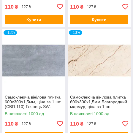
110
110
₴
₴
127 ₴
127 ₴
Купити
Купити
–13%
–13%
Самоклеюча вінілова плитка
Самоклеюча вінілова плитка
600х300х1,5мм, ціна за 1 шт.
600х300х1,5мм Благородний
(СВП-110) Глянець SW-
мармур, ціна за 1 шт.
00000499
(СВП-101) Глянець SW-
В наявності 1000 од.
В наявності 1000 од.
00000291
110
110
₴
₴
127 ₴
127 ₴