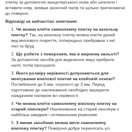
плитку за допомогою канцелярського ножа або шпателя і
вставити нову, знявши захисний папір та щільно притискаючи
до поверхні.
Відповіді на найчастіші запитання:
Чи можна клеїти самоклеючу плитку на кахельну
плитку?
Так, на кахельну плитку можна клеїти даний
вид вінілового покриття, попередньо прибравши з неї
пил та бруд.
Що робити з поверхнею, яка в жирному нальоті?
За допомогою засобів для видалення жиру прибрати
наліт, потім просушити.
Якого розміру нерівності допускаються для
монтування вінілової плитки на клейовій основі?
Поглиблення до 5 мм, опуклості до 3 мм. Перед
підготовкою до наклеювання необхідно зашкурити
наждачним папером всі нерівності.
Чи можна клеїти самоклеючу вінілову плитку на
старий лінолеум?
Наклеювання на старий лінолеум є
найбільш швидким і оптимальним рішенням.
З якими засобами можна мити самоклеючу
вінілову плитку?
Поверхня добре переносить усі