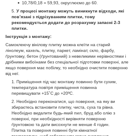
10,78/0,18 = 59,93, округлюємо до 60.
У процесі монтажу можуть виникнути відходи, які
пов’язані з підрізуванням плитки, тому
рекомендується додати до розрахунку запасні 2-3
плитки.
Інструкція з монтажу:
Самоклеючу вінілову плитку можна клеїти на старий
лінолеум, кахель, плитку, паркет, ламінат, скло, фарбу,
ґрунтовку, бетон (ґрунтований) з невеликими нерівностями і
дрібними вибоїнами без спеціальної підготовки поверхні, але
якщо поверхня має побілку, то необхідно очистити поверхню
від неї.
Приміщення під час монтажу повинно бути сухим,
температура повітря приміщення повинна
перевищувати +15˚С до +20ºС.
Необхідно переконатися, що поверхня, на яку ви
збираєтесь встановити плитку, чиста, суха та рівна.
Необхідно видалити будь-який пил, бруд або олію з
поверхні, при необхідності вирівняти поверхню
ґрунтовкою та дати висохнути не менше 4 годин.
Плитка та поверхня повинні бути кімнатної
температури, щоб забезпечити гарне зчеплення