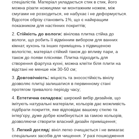
спеціалістів. Матеріал укладається стик в стик, його
можна різати ножицями чи монтажним ножем, між
смугами не розходиться, не набухає і не деформується.
Відсоток обрізу становить 1%, що є найкращим
показником для настінних покриттів;
Стійкість до вологи:
вінілова плитка стійка до
вологи, що робить її відмінним вибором для ванних
кімнат, кухонь та інших приміщень з підвищеною
вологістю, матеріал стійкий також до впливу пари, а
також до появи плісняви. Плитка підходить для
створення фартуха кухні, можна клеїти біля плити на
відстані не менше ніж 30-50 см;
Довговічність:
міцність та зносостійкість вінілу
дозволяє плитці залишатися в первинному стані
протягом тривалого періоду часу;
Естетична складова:
широкий вибір дизайнів, що
імітують натуральні матеріали, кольорів дає можливість
підібрати покриття, яке відповідає вашому стилю та
інтер'єру, дуже добре комбінується за гамою кольорів,
дозволяючи створити власний дизайн приміщення;
Легкий догляд:
вініл легко очищається і не вимагає
спеціальних засобів для чищення. У разі пошкодження