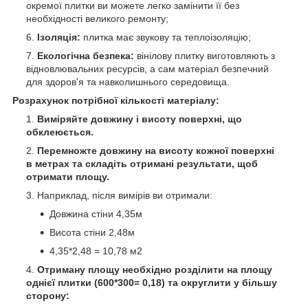
окремої плитки ви можете легко замінити її без
необхідності великого ремонту;
Ізоляція:
плитка має звукову та теплоізоляцію;
Екологічна безпека:
вінілову плитку виготовляють з
відновлювальних ресурсів, а сам матеріал безпечний
для здоров'я та навколишнього середовища.
Розрахунок потрібної кількості матеріалу:
Виміряйте довжину і висоту поверхні, що
обклеюється.
Перемножте довжину на висоту кожної поверхні
в метрах та складіть отримані результати, щоб
отримати площу.
Наприклад, після вимірів ви отримали:
Довжина стіни 4,35м
Висота стіни 2,48м
4,35*2,48 = 10,78 м
2
Отриману площу необхідно розділити на площу
однієї плитки (600*300= 0,18) та округлити у більшу
сторону: