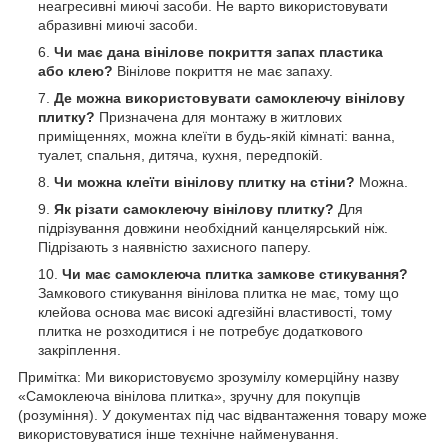
неагресивні миючі засоби. Не варто використовувати
абразивні миючі засоби.
Чи має дана вінілове покриття запах пластика
або клею?
Вінілове покриття не має запаху.
Де можна використовувати самоклеючу вінілову
плитку?
Призначена для монтажу в житлових
приміщеннях, можна клеїти в будь-якій кімнаті: ванна,
туалет, спальня, дитяча, кухня, передпокій.
Чи можна клеїти вінілову плитку на стіни?
Можна.
Як різати самоклеючу вінілову плитку?
Для
підрізування довжини необхідний канцелярський ніж.
Підрізають з наявністю захисного паперу.
Чи має самоклеюча плитка замкове стикування?
Замкового стикування вінілова плитка не має, тому що
клейова основа має високі адгезійні властивості, тому
плитка не розходитися і не потребує додаткового
закріплення.
Примітка: Ми використовуємо зрозумілу комерційну назву
«Самоклеюча вінілова плитка», зручну для покупців
(розуміння). У документах під час відвантаження товару може
використовуватися інше технічне найменування.