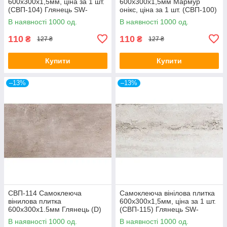
600х300х1,5мм, ціна за 1 шт.
600х300х1,5мм Мармур
(СВП-104) Глянець SW-
онікс, ціна за 1 шт. (СВП-100)
00000493
Глянець SW-00000643
В наявності 1000 од.
В наявності 1000 од.
110
110
₴
₴
127 ₴
127 ₴
Купити
Купити
–13%
–13%
СВП-114 Самоклеюча
Самоклеюча вінілова плитка
вінилова плитка
600х300х1,5мм, ціна за 1 шт.
600х300х1.5мм Глянець (D)
(СВП-115) Глянець SW-
SW-00001780
00000504
В наявності 1000 од.
В наявності 1000 од.