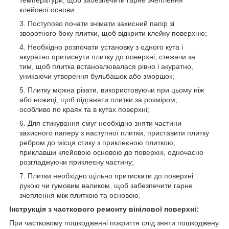
клейової основи.
Поступово почати знімати захисний папір зі
зворотного боку плитки, щоб відкрити клейку поверхню;
Необхідно розпочати установку з одного кута і
акуратно притиснути плитку до поверхні, стежачи за
тим, щоб плитка встановлювалася рівно і акуратно,
уникаючи утворення бульбашок або зморшок;
Плитку можна різати, використовуючи при цьому ніж
або ножиці, щоб підганяти плитки за розміром,
особливо по краях та в кутах поверхні;
Для стикування смуг необхідно зняти частини
захисного паперу з наступної плитки, приставити плитку
ребром до місця стику з приклеєною плиткою,
приклавши клейовою основою до поверхні, одночасно
розгладжуючи приклеєну частину;
Плитки необхідно щільно притискати до поверхні
рукою чи гумовим валиком, щоб забезпечити гарне
зчеплення між плиткою та основою.
Інструкція з часткового ремонту вінілової поверхні:
При частковому пошкодженні покриття слід зняти пошкоджену