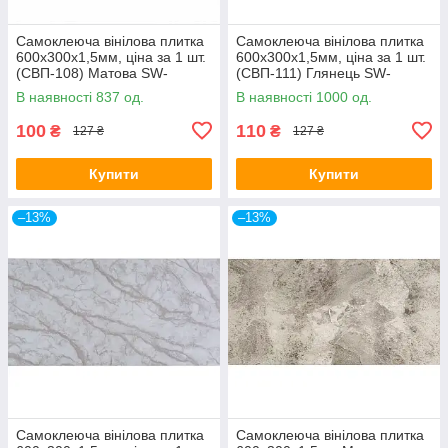
Самоклеюча вінілова плитка
Самоклеюча вінілова плитка
600х300х1,5мм, ціна за 1 шт.
600х300х1,5мм, ціна за 1 шт.
(СВП-108) Матова SW-
(СВП-111) Глянець SW-
00000497
00000500
В наявності 837 од.
В наявності 1000 од.
100
110
₴
₴
127 ₴
127 ₴
Купити
Купити
–13%
–13%
Самоклеюча вінілова плитка
Самоклеюча вінілова плитка