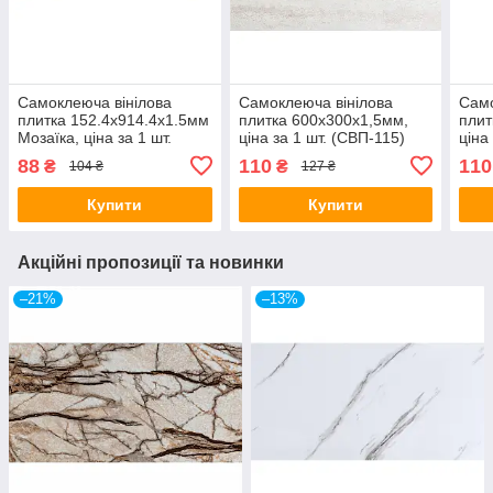
Самоклеюча вінілова
Самоклеюча вінілова
Само
плитка 152.4х914.4х1.5мм
плитка 600х300х1,5мм,
плит
Мозаїка, ціна за 1 шт.
ціна за 1 шт. (СВП-115)
ціна
(СВП-006) Матова SW-
Глянець SW-00000504
Гля
88
110
110
₴
₴
104 ₴
127 ₴
00000223
Купити
Купити
Акційні пропозиції та новинки
–21%
–13%