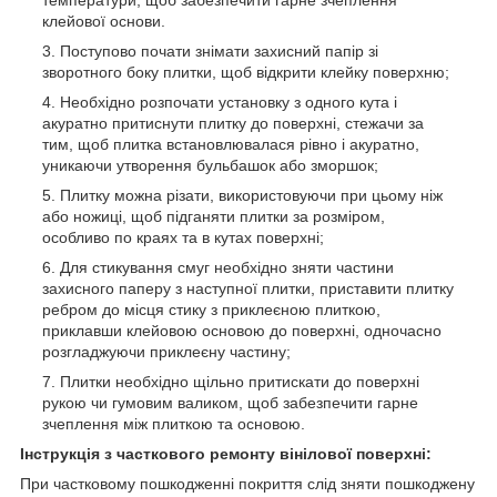
клейової основи.
Поступово почати знімати захисний папір зі
зворотного боку плитки, щоб відкрити клейку поверхню;
Необхідно розпочати установку з одного кута і
акуратно притиснути плитку до поверхні, стежачи за
тим, щоб плитка встановлювалася рівно і акуратно,
уникаючи утворення бульбашок або зморшок;
Плитку можна різати, використовуючи при цьому ніж
або ножиці, щоб підганяти плитки за розміром,
особливо по краях та в кутах поверхні;
Для стикування смуг необхідно зняти частини
захисного паперу з наступної плитки, приставити плитку
ребром до місця стику з приклеєною плиткою,
приклавши клейовою основою до поверхні, одночасно
розгладжуючи приклеєну частину;
Плитки необхідно щільно притискати до поверхні
рукою чи гумовим валиком, щоб забезпечити гарне
зчеплення між плиткою та основою.
Інструкція з часткового ремонту вінілової поверхні:
При частковому пошкодженні покриття слід зняти пошкоджену