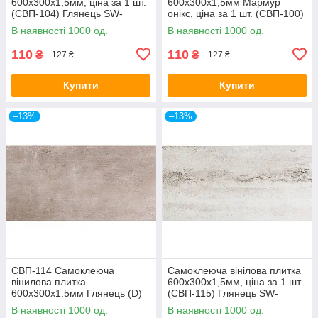
600х300х1,5мм, ціна за 1 шт.
600х300х1,5мм Мармур
(СВП-104) Глянець SW-
онікс, ціна за 1 шт. (СВП-100)
00000493
Глянець SW-00000643
В наявності 1000 од.
В наявності 1000 од.
110
110
₴
₴
127 ₴
127 ₴
Купити
Купити
–13%
–13%
СВП-114 Самоклеюча
Самоклеюча вінілова плитка
вінилова плитка
600х300х1,5мм, ціна за 1 шт.
600х300х1.5мм Глянець (D)
(СВП-115) Глянець SW-
SW-00001780
00000504
В наявності 1000 од.
В наявності 1000 од.