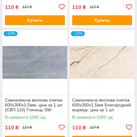
110
110
₴
₴
127 ₴
127 ₴
Купити
Купити
–13%
–13%
Самоклеюча вінілова плитка
Самоклеюча вінілова плитка
600х300х1,5мм, ціна за 1 шт.
600х300х1,5мм Благородний
(СВП-110) Глянець SW-
мармур, ціна за 1 шт.
00000499
(СВП-101) Глянець SW-
В наявності 1000 од.
В наявності 1000 од.
00000291
110
110
₴
₴
127 ₴
127 ₴