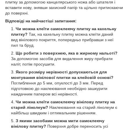
плитку за допомогою канцелярського ножа або шпателя і
вставити нову, знявши захисний папір та щільно притискаючи
до поверхні.
Відповіді на найчастіші запитання:
Чи можна клеїти самоклеючу плитку на кахельну
плитку?
Так, на кахельну плитку можна клеїти даний
вид вінілового покриття, попередньо прибравши з неї
пил та бруд.
Що робити з поверхнею, яка в жирному нальоті?
За допомогою засобів для видалення жиру прибрати
наліт, потім просушити.
Якого розміру нерівності допускаються для
монтування вінілової плитки на клейовій основі?
Поглиблення до 5 мм, опуклості до 3 мм. Перед
підготовкою до наклеювання необхідно зашкурити
наждачним папером всі нерівності.
Чи можна клеїти самоклеючу вінілову плитку на
старий лінолеум?
Наклеювання на старий лінолеум є
найбільш швидким і оптимальним рішенням.
З якими засобами можна мити самоклеючу
вінілову плитку?
Поверхня добре переносить усі