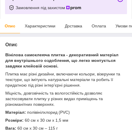
Замовлення під захистом
Опис
Характеристики
Доставка
Оплата
Умови п
Опис
Вінілова самоклеюча плитка - декоративний матеріал
для внутрішнього оздоблення, що легко монтується
завдяки клейовій основі.
Плитка має різні дизайни, включаючи кольори, візерунки та
текстури, що імітують натуральні матеріали та робить її
придатною під різні інтер'єрні рішення.
Міцність, довговічність та вологостійкість дозволяє
застосовувати плитку у різних видах приміщень та
різноманітних поверхнях.
Матеріал:
полівінілхлорид (PVC)
Розміри:
60 см х 30 см х 1,5 мм
Вага:
60 см х 30 см – 115 г