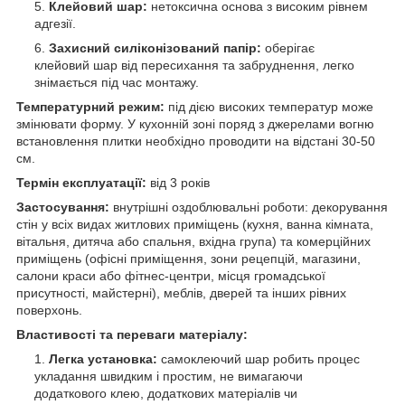
Клейовий шар:
нетоксична основа з високим рівнем
адгезії.
Захисний силіконізований папір:
оберігає
клейовий шар від пересихання та забруднення, легко
знімається під час монтажу.
Температурний режим:
під дією високих температур може
змінювати форму. У кухонній зоні поряд з джерелами вогню
встановлення плитки необхідно проводити на відстані 30-50
см.
Термін експлуатації:
від 3 років
Застосування:
внутрішні оздоблювальні роботи: декорування
стін у всіх видах житлових приміщень (кухня, ванна кімната,
вітальня, дитяча або спальня, вхідна група) та комерційних
приміщень (офісні приміщення, зони рецепцій, магазини,
салони краси або фітнес-центри, місця громадської
присутності, майстерні), меблів, дверей та інших рівних
поверхонь.
Властивості та переваги матеріалу:
Легка установка:
самоклеючий шар робить процес
укладання швидким і простим, не вимагаючи
додаткового клею, додаткових матеріалів чи