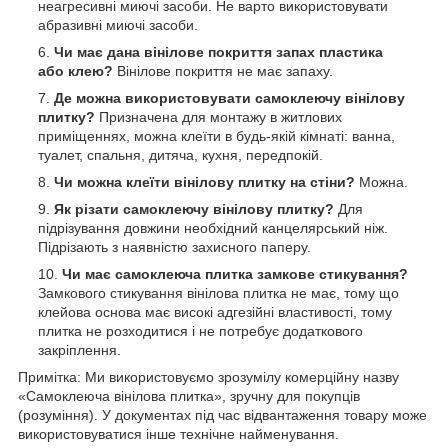
неагресивні миючі засоби. Не варто використовувати
абразивні миючі засоби.
Чи має дана вінілове покриття запах пластика
або клею?
Вінілове покриття не має запаху.
Де можна використовувати самоклеючу вінілову
плитку?
Призначена для монтажу в житлових
приміщеннях, можна клеїти в будь-якій кімнаті: ванна,
туалет, спальня, дитяча, кухня, передпокій.
Чи можна клеїти вінілову плитку на стіни?
Можна.
Як різати самоклеючу вінілову плитку?
Для
підрізування довжини необхідний канцелярський ніж.
Підрізають з наявністю захисного паперу.
Чи має самоклеюча плитка замкове стикування?
Замкового стикування вінілова плитка не має, тому що
клейова основа має високі адгезійні властивості, тому
плитка не розходитися і не потребує додаткового
закріплення.
Примітка: Ми використовуємо зрозумілу комерційну назву
«Самоклеюча вінілова плитка», зручну для покупців
(розуміння). У документах під час відвантаження товару може
використовуватися інше технічне найменування.