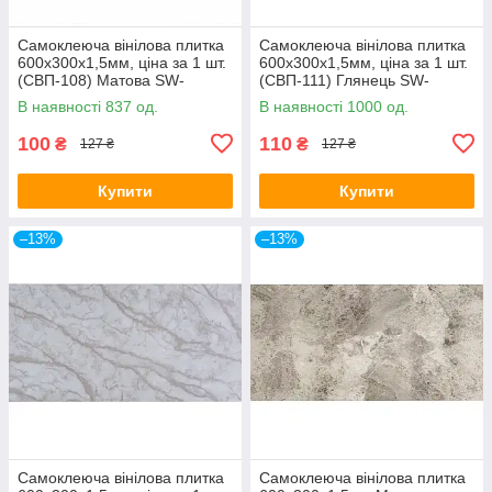
Самоклеюча вінілова плитка
Самоклеюча вінілова плитка
600х300х1,5мм, ціна за 1 шт.
600х300х1,5мм, ціна за 1 шт.
(СВП-108) Матова SW-
(СВП-111) Глянець SW-
00000497
00000500
В наявності 837 од.
В наявності 1000 од.
100
110
₴
₴
127 ₴
127 ₴
Купити
Купити
–13%
–13%
Самоклеюча вінілова плитка
Самоклеюча вінілова плитка