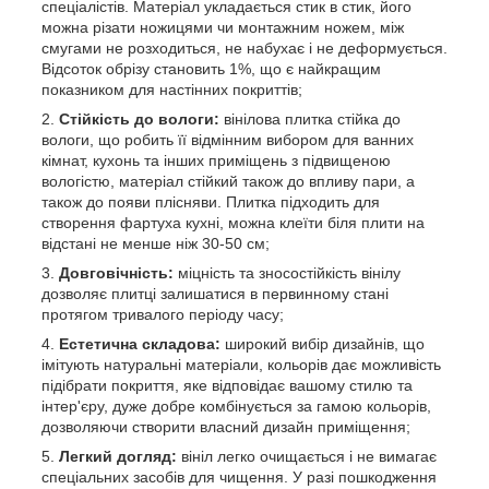
спеціалістів. Матеріал укладається стик в стик, його
можна різати ножицями чи монтажним ножем, між
смугами не розходиться, не набухає і не деформується.
Відсоток обрізу становить 1%, що є найкращим
показником для настінних покриттів;
Стійкість до вологи:
вінілова плитка стійка до
вологи, що робить її відмінним вибором для ванних
кімнат, кухонь та інших приміщень з підвищеною
вологістю, матеріал стійкий також до впливу пари, а
також до появи плісняви. Плитка підходить для
створення фартуха кухні, можна клеїти біля плити на
відстані не менше ніж 30-50 см;
Довговічність:
міцність та зносостійкість вінілу
дозволяє плитці залишатися в первинному стані
протягом тривалого періоду часу;
Естетична складова:
широкий вибір дизайнів, що
імітують натуральні матеріали, кольорів дає можливість
підібрати покриття, яке відповідає вашому стилю та
інтер'єру, дуже добре комбінується за гамою кольорів,
дозволяючи створити власний дизайн приміщення;
Легкий догляд:
вініл легко очищається і не вимагає
спеціальних засобів для чищення. У разі пошкодження