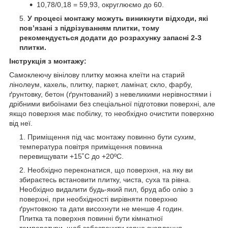
10,78/0,18 = 59,93, округлюємо до 60.
У процесі монтажу можуть виникнути відходи, які
пов’язані з підрізуванням плитки, тому
рекомендується додати до розрахунку запасні 2-3
плитки.
Інструкція з монтажу:
Самоклеючу вінілову плитку можна клеїти на старий
лінолеум, кахель, плитку, паркет, ламінат, скло, фарбу,
ґрунтовку, бетон (ґрунтований) з невеликими нерівностями і
дрібними вибоїнами без спеціальної підготовки поверхні, але
якщо поверхня має побілку, то необхідно очистити поверхню
від неї.
Приміщення під час монтажу повинно бути сухим,
температура повітря приміщення повинна
перевищувати +15˚С до +20ºС.
Необхідно переконатися, що поверхня, на яку ви
збираєтесь встановити плитку, чиста, суха та рівна.
Необхідно видалити будь-який пил, бруд або олію з
поверхні, при необхідності вирівняти поверхню
ґрунтовкою та дати висохнути не менше 4 годин.
Плитка та поверхня повинні бути кімнатної
температури, щоб забезпечити гарне зчеплення