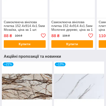
Самоклеюча вінілова
Самоклеюча вінілова
Само
плитка 152.4х914.4х1.5мм
плитка 152.4х914.4х1.5мм
плит
Мозаїка, ціна за 1 шт.
Молочне дерево, ціна за 1
ціна
(СВП-006) Матова SW-
шт. (СВП-009) Матова SW-
Гля
88
88
110
₴
₴
104 ₴
104 ₴
00000223
00000287
Купити
Купити
Акційні пропозиції та новинки
–21%
–13%