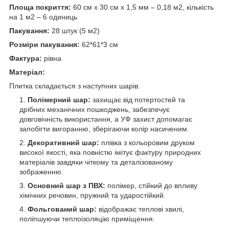
Площа покриття:
60 см х 30 см х 1,5 мм – 0,18 м
2
, кількість
на 1 м
2
– 6 одиниць
Пакування:
28 штук (5 м
2
)
Розміри пакування:
62*61*3 см
Фактура:
рівна
Матеріал:
Плитка складається з наступних шарів:
Полімерний шар:
захищає від потертостей та
дрібних механічних пошкоджень, забезпечує
довговічність використання, а УФ захист допомагає
запобігти вигоранню, зберігаючи колір насиченим.
Декоративний шар:
плівка з кольоровим друком
високої якості, яка повністю імітує фактуру природних
матеріалів завдяки чіткому та деталізованому
зображенню.
Основний шар з ПВХ:
полімер, стійкий до впливу
хімічних речовин, пружний та ударостійкий.
Фольгований шар:
відображає теплові хвилі,
поліпшуючи теплоізоляцію приміщення.