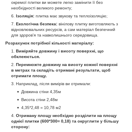
окремої плитки ви можете легко замінити її без
необхідності великого ремонту;
Ізоляція:
плитка має звукову та теплоізоляцію;
Екологічна безпека:
вінілову плитку виготовляють з
відновлювальних ресурсів, а сам матеріал безпечний
для здоров'я та навколишнього середовища.
Розрахунок потрібної кількості матеріалу:
Виміряйте довжину і висоту поверхні, що
обклеюється.
Перемножте довжину на висоту кожної поверхні
в метрах та складіть отримані результати, щоб
отримати площу.
Наприклад, після вимірів ви отримали:
Довжина стіни 4,35м
Висота стіни 2,48м
4,35*2,48 = 10,78 м
2
Отриману площу необхідно розділити на площу
однієї плитки (600*300= 0,18) та округлити у більшу
сторону: