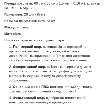
Площа покриття:
60 см х 30 см х 1,5 мм – 0,18 м
2
, кількість
на 1 м
2
– 6 одиниць
Пакування:
28 штук (5 м
2
)
Розміри пакування:
62*61*3 см
Фактура:
рівна
Матеріал:
Плитка складається з наступних шарів:
Полімерний шар:
захищає від потертостей та
дрібних механічних пошкоджень, забезпечує
довговічність використання, а УФ захист допомагає
запобігти вигоранню, зберігаючи колір насиченим.
Декоративний шар:
плівка з кольоровим друком
високої якості, яка повністю імітує фактуру природних
матеріалів завдяки чіткому та деталізованому
зображенню.
Основний шар з ПВХ:
полімер, стійкий до впливу
хімічних речовин, пружний та ударостійкий.
Фольгований шар:
відображає теплові хвилі,
поліпшуючи теплоізоляцію приміщення.