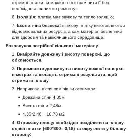
окремої плитки ви можете легко замінити її без
необхідності великого ремонту;
Ізоляція:
плитка має звукову та теплоізоляцію;
Екологічна безпека:
вінілову плитку виготовляють з
відновлювальних ресурсів, а сам матеріал безпечний
для здоров'я та навколишнього середовища.
Розрахунок потрібної кількості матеріалу:
Виміряйте довжину і висоту поверхні, що
обклеюється.
Перемножте довжину на висоту кожної поверхні
в метрах та складіть отримані результати, щоб
отримати площу.
Наприклад, після вимірів ви отримали:
Довжина стіни 4,35м
Висота стіни 2,48м
4,35*2,48 = 10,78 м
2
Отриману площу необхідно розділити на площу
однієї плитки (600*300= 0,18) та округлити у більшу
сторону: