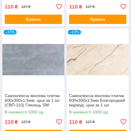
110
110
₴
₴
127 ₴
127 ₴
Купити
Купити
–13%
–13%
Самоклеюча вінілова плитка
Самоклеюча вінілова плитка
600х300х1,5мм, ціна за 1 шт.
600х300х1,5мм Благородний
(СВП-110) Глянець SW-
мармур, ціна за 1 шт.
00000499
(СВП-101) Глянець SW-
В наявності 1000 од.
В наявності 1000 од.
00000291
110
110
₴
₴
127 ₴
127 ₴