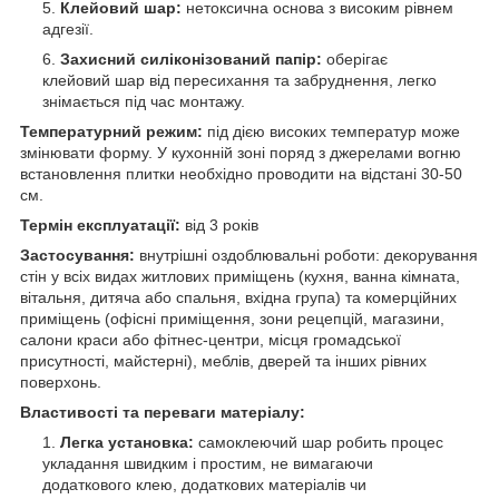
Клейовий шар:
нетоксична основа з високим рівнем
адгезії.
Захисний силіконізований папір:
оберігає
клейовий шар від пересихання та забруднення, легко
знімається під час монтажу.
Температурний режим:
під дією високих температур може
змінювати форму. У кухонній зоні поряд з джерелами вогню
встановлення плитки необхідно проводити на відстані 30-50
см.
Термін експлуатації:
від 3 років
Застосування:
внутрішні оздоблювальні роботи: декорування
стін у всіх видах житлових приміщень (кухня, ванна кімната,
вітальня, дитяча або спальня, вхідна група) та комерційних
приміщень (офісні приміщення, зони рецепцій, магазини,
салони краси або фітнес-центри, місця громадської
присутності, майстерні), меблів, дверей та інших рівних
поверхонь.
Властивості та переваги матеріалу:
Легка установка:
самоклеючий шар робить процес
укладання швидким і простим, не вимагаючи
додаткового клею, додаткових матеріалів чи