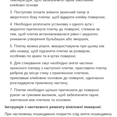
клейової основи.
Поступово почати знімати захисний папір зі
зворотного боку плитки, щоб відкрити клейку поверхню;
Необхідно розпочати установку з одного кута і
акуратно притиснути плитку до поверхні, стежачи за
тим, щоб плитка встановлювалася рівно і акуратно,
уникаючи утворення бульбашок або зморшок;
Плитку можна різати, використовуючи при цьому ніж
або ножиці, щоб підганяти плитки за розміром,
особливо по краях та в кутах поверхні;
Для стикування смуг необхідно зняти частини
захисного паперу з наступної плитки, приставити плитку
ребром до місця стику з приклеєною плиткою,
приклавши клейовою основою до поверхні, одночасно
розгладжуючи приклеєну частину;
Плитки необхідно щільно притискати до поверхні
рукою чи гумовим валиком, щоб забезпечити гарне
зчеплення між плиткою та основою.
Інструкція з часткового ремонту вінілової поверхні:
При частковому пошкодженні покриття слід зняти пошкоджену