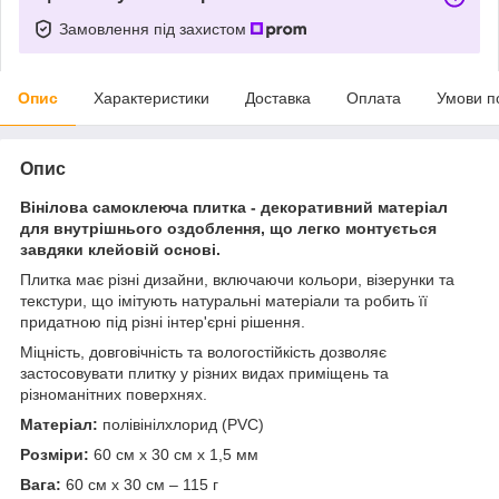
Замовлення під захистом
Опис
Характеристики
Доставка
Оплата
Умови п
Опис
Вінілова самоклеюча плитка - декоративний матеріал
для внутрішнього оздоблення, що легко монтується
завдяки клейовій основі.
Плитка має різні дизайни, включаючи кольори, візерунки та
текстури, що імітують натуральні матеріали та робить її
придатною під різні інтер'єрні рішення.
Міцність, довговічність та вологостійкість дозволяє
застосовувати плитку у різних видах приміщень та
різноманітних поверхнях.
Матеріал:
полівінілхлорид (PVC)
Розміри:
60 см х 30 см х 1,5 мм
Вага:
60 см х 30 см – 115 г