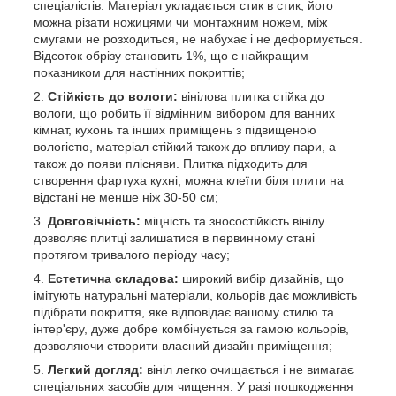
спеціалістів. Матеріал укладається стик в стик, його
можна різати ножицями чи монтажним ножем, між
смугами не розходиться, не набухає і не деформується.
Відсоток обрізу становить 1%, що є найкращим
показником для настінних покриттів;
Стійкість до вологи:
вінілова плитка стійка до
вологи, що робить її відмінним вибором для ванних
кімнат, кухонь та інших приміщень з підвищеною
вологістю, матеріал стійкий також до впливу пари, а
також до появи плісняви. Плитка підходить для
створення фартуха кухні, можна клеїти біля плити на
відстані не менше ніж 30-50 см;
Довговічність:
міцність та зносостійкість вінілу
дозволяє плитці залишатися в первинному стані
протягом тривалого періоду часу;
Естетична складова:
широкий вибір дизайнів, що
імітують натуральні матеріали, кольорів дає можливість
підібрати покриття, яке відповідає вашому стилю та
інтер'єру, дуже добре комбінується за гамою кольорів,
дозволяючи створити власний дизайн приміщення;
Легкий догляд:
вініл легко очищається і не вимагає
спеціальних засобів для чищення. У разі пошкодження