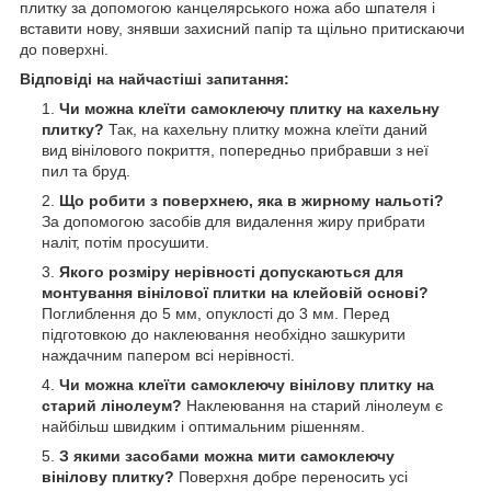
плитку за допомогою канцелярського ножа або шпателя і
вставити нову, знявши захисний папір та щільно притискаючи
до поверхні.
Відповіді на найчастіші запитання:
Чи можна клеїти самоклеючу плитку на кахельну
плитку?
Так, на кахельну плитку можна клеїти даний
вид вінілового покриття, попередньо прибравши з неї
пил та бруд.
Що робити з поверхнею, яка в жирному нальоті?
За допомогою засобів для видалення жиру прибрати
наліт, потім просушити.
Якого розміру нерівності допускаються для
монтування вінілової плитки на клейовій основі?
Поглиблення до 5 мм, опуклості до 3 мм. Перед
підготовкою до наклеювання необхідно зашкурити
наждачним папером всі нерівності.
Чи можна клеїти самоклеючу вінілову плитку на
старий лінолеум?
Наклеювання на старий лінолеум є
найбільш швидким і оптимальним рішенням.
З якими засобами можна мити самоклеючу
вінілову плитку?
Поверхня добре переносить усі