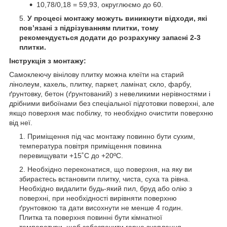
10,78/0,18 = 59,93, округлюємо до 60.
У процесі монтажу можуть виникнути відходи, які
пов’язані з підрізуванням плитки, тому
рекомендується додати до розрахунку запасні 2-3
плитки.
Інструкція з монтажу:
Самоклеючу вінілову плитку можна клеїти на старий
лінолеум, кахель, плитку, паркет, ламінат, скло, фарбу,
ґрунтовку, бетон (ґрунтований) з невеликими нерівностями і
дрібними вибоїнами без спеціальної підготовки поверхні, але
якщо поверхня має побілку, то необхідно очистити поверхню
від неї.
Приміщення під час монтажу повинно бути сухим,
температура повітря приміщення повинна
перевищувати +15˚С до +20ºС.
Необхідно переконатися, що поверхня, на яку ви
збираєтесь встановити плитку, чиста, суха та рівна.
Необхідно видалити будь-який пил, бруд або олію з
поверхні, при необхідності вирівняти поверхню
ґрунтовкою та дати висохнути не менше 4 годин.
Плитка та поверхня повинні бути кімнатної
температури, щоб забезпечити гарне зчеплення