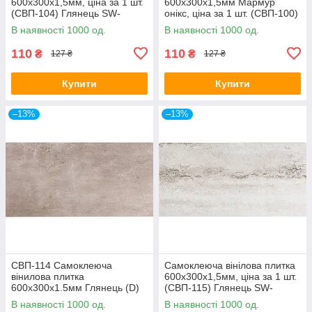
600х300х1,5мм, ціна за 1 шт.
600х300х1,5мм Мармур
(СВП-104) Глянець SW-
онікс, ціна за 1 шт. (СВП-100)
00000493
Глянець SW-00000643
В наявності 1000 од.
В наявності 1000 од.
110
110
₴
₴
127 ₴
127 ₴
Купити
Купити
–13%
–13%
СВП-114 Самоклеюча
Самоклеюча вінілова плитка
вінилова плитка
600х300х1,5мм, ціна за 1 шт.
600х300х1.5мм Глянець (D)
(СВП-115) Глянець SW-
SW-00001780
00000504
В наявності 1000 од.
В наявності 1000 од.