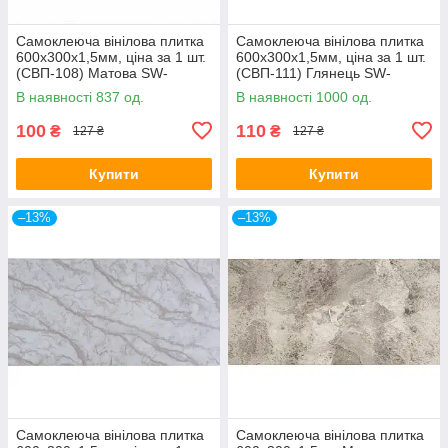
Самоклеюча вінілова плитка
Самоклеюча вінілова плитка
600х300х1,5мм, ціна за 1 шт.
600х300х1,5мм, ціна за 1 шт.
(СВП-108) Матова SW-
(СВП-111) Глянець SW-
00000497
00000500
В наявності 837 од.
В наявності 1000 од.
100
110
₴
₴
127 ₴
127 ₴
Купити
Купити
–13%
–13%
Самоклеюча вінілова плитка
Самоклеюча вінілова плитка