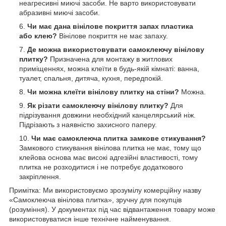
неагресивні миючі засоби. Не варто використовувати
абразивні миючі засоби.
Чи має дана вінілове покриття запах пластика
або клею?
Вінілове покриття не має запаху.
Де можна використовувати самоклеючу вінілову
плитку?
Призначена для монтажу в житлових
приміщеннях, можна клеїти в будь-якій кімнаті: ванна,
туалет, спальня, дитяча, кухня, передпокій.
Чи можна клеїти вінілову плитку на стіни?
Можна.
Як різати самоклеючу вінілову плитку?
Для
підрізування довжини необхідний канцелярський ніж.
Підрізають з наявністю захисного паперу.
Чи має самоклеюча плитка замкове стикування?
Замкового стикування вінілова плитка не має, тому що
клейова основа має високі адгезійні властивості, тому
плитка не розходитися і не потребує додаткового
закріплення.
Примітка: Ми використовуємо зрозумілу комерційну назву
«Самоклеюча вінілова плитка», зручну для покупців
(розуміння). У документах під час відвантаження товару може
використовуватися інше технічне найменування.