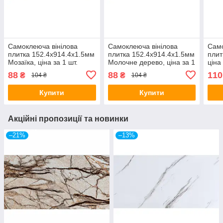
Самоклеюча вінілова
Самоклеюча вінілова
Само
плитка 152.4х914.4х1.5мм
плитка 152.4х914.4х1.5мм
плит
Мозаїка, ціна за 1 шт.
Молочне дерево, ціна за 1
ціна
(СВП-006) Матова SW-
шт. (СВП-009) Матова SW-
Гля
88
88
110
₴
₴
104 ₴
104 ₴
00000223
00000287
Купити
Купити
Акційні пропозиції та новинки
–21%
–13%