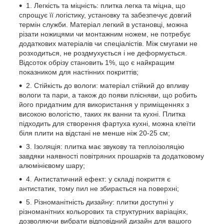
1. Легкість та міцність: плитка легка та міцна, що
спрощує її логістику, установку та забезпечує довгий
термін служби. Матеріал легкий в установці, можна
різати ножицями чи монтажним ножем, не потребує
додаткових матеріалів чи спеціалістів. Між смугами не
розходиться, не роздмухується і не деформується.
Відсоток обрізу становить 1%, що є найкращим
показником для настінних покриттів;
2. Стійкість до вологи: матеріал стійкий до впливу
вологи та пари, а також до появи плісняви, що робить
його придатним для використання у приміщеннях з
високою вологістю, таких як ванни та кухні. Плитка
підходить для створення фартуха кухні, можна клеїти
біля плити на відстані не менше ніж 20-25 см;
3. Ізоляція: плитка має звукову та теплоізоляцію
завдяки наявності повітряних прошарків та додатковому
алюмінієвому шару;
4. Антистатичний ефект: у складі покриття є
антистатик, тому пил не збирається на поверхні;
5. Різноманітність дизайну: плитки доступні у
різноманітних кольорових та структурних варіаціях,
дозволяючи вибрати відповідний дизайн для вашого