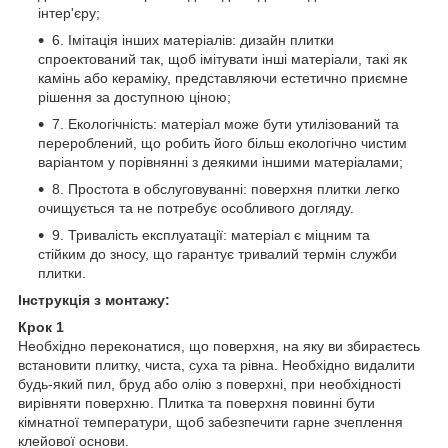
інтер'єру;
6. Імітація інших матеріалів: дизайн плитки
спроектований так, щоб імітувати інші матеріали, такі як
камінь або кераміку, представляючи естетично приємне
рішення за доступною ціною;
7. Екологічність: матеріал може бути утилізований та
перероблений, що робить його більш екологічно чистим
варіантом у порівнянні з деякими іншими матеріалами;
8. Простота в обслуговуванні: поверхня плитки легко
очищується та не потребує особливого догляду.
9. Тривалість експлуатації: матеріал є міцним та
стійким до зносу, що гарантує тривалий термін служби
плитки.
Інструкція з монтажу:
Крок 1
Необхідно переконатися, що поверхня, на яку ви збираєтесь
встановити плитку, чиста, суха та рівна. Необхідно видалити
будь-який пил, бруд або олію з поверхні, при необхідності
вирівняти поверхню. Плитка та поверхня повинні бути
кімнатної температури, щоб забезпечити гарне зчеплення
клейової основи.