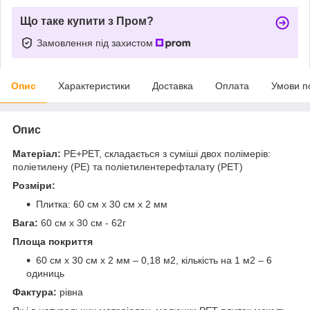
Що таке купити з Пром?
Замовлення під захистом
Опис
Характеристики
Доставка
Оплата
Умови п
Опис
Матеріал:
PE+PET, складається з суміші двох полімерів:
поліетилену (PE) та поліетилентерефталату (PET)
Розміри:
Плитка: 60 см х 30 см х 2 мм
Вага:
60 см х 30 см - 62г
Площа покриття
60 см х 30 см х 2 мм – 0,18 м2, кількість на 1 м2 – 6
одиниць
Фактура:
рівна