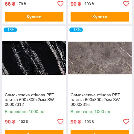
66
90
₴
₴
79 ₴
103 ₴
Купити
Купити
–13%
–13%
Самоклеюча стінова PET
Самоклеюча стінова PET
плитка 600х300х2мм SW-
плитка 600х300х2мм SW-
00002312
00002316
В наявності 1000 од.
В наявності 1000 од.
90
90
₴
₴
103 ₴
103 ₴