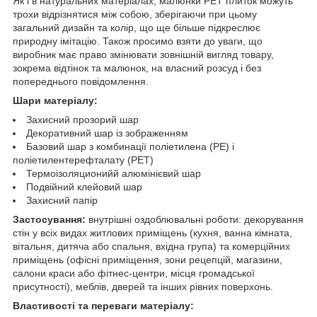
Як і в натуральних матеріалах, малюнки РЕТ плиток можуть
трохи відрізнятися між собою, зберігаючи при цьому
загальний дизайн та колір, що ще більше підкреслює
природну імітацію. Також просимо взяти до уваги, що
виробник має право змінювати зовнішній вигляд товару,
зокрема відтінок та малюнок, на власний розсуд і без
попереднього повідомлення.
Шари матеріалу:
Захисний прозорий шар
Декоративний шар із зображенням
Базовий шар з комбинації поліетилена (PE) і
поліетилентерефталату (PET)
Термоізоляционийй алюмінієвий шар
Подвійний клейовий шар
Захисний папір
Застосування:
внутрішні оздоблювальні роботи: декорування
стін у всіх видах житлових приміщень (кухня, ванна кімната,
вітальня, дитяча або спальня, вхідна група) та комерційних
приміщень (офісні приміщення, зони рецепцій, магазини,
салони краси або фітнес-центри, місця громадської
присутності), меблів, дверей та інших рівних поверхонь.
Властивості та переваги матеріалу: