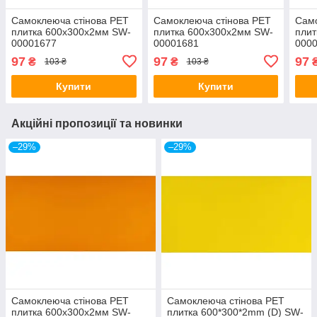
Самоклеюча стінова PET
Самоклеюча стінова PET
Само
плитка 600х300х2мм SW-
плитка 600х300х2мм SW-
плит
00001677
00001681
000
97
97
97
₴
₴
103 ₴
103 ₴
Купити
Купити
Акційні пропозиції та новинки
–29%
–29%
Самоклеюча стінова PET
Самоклеюча стінова PET
плитка 600х300х2мм SW-
плитка 600*300*2mm (D) SW-