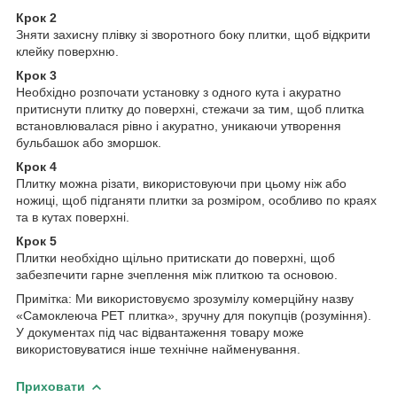
Крок 2
Зняти захисну плівку зі зворотного боку плитки, щоб відкрити
клейку поверхню.
Крок 3
Необхідно розпочати установку з одного кута і акуратно
притиснути плитку до поверхні, стежачи за тим, щоб плитка
встановлювалася рівно і акуратно, уникаючи утворення
бульбашок або зморшок.
Крок 4
Плитку можна різати, використовуючи при цьому ніж або
ножиці, щоб підганяти плитки за розміром, особливо по краях
та в кутах поверхні.
Крок 5
Плитки необхідно щільно притискати до поверхні, щоб
забезпечити гарне зчеплення між плиткою та основою.
Примітка: Ми використовуємо зрозумілу комерційну назву
«Самоклеюча PET плитка», зручну для покупців (розуміння).
У документах під час відвантаження товару може
використовуватися інше технічне найменування.
Приховати