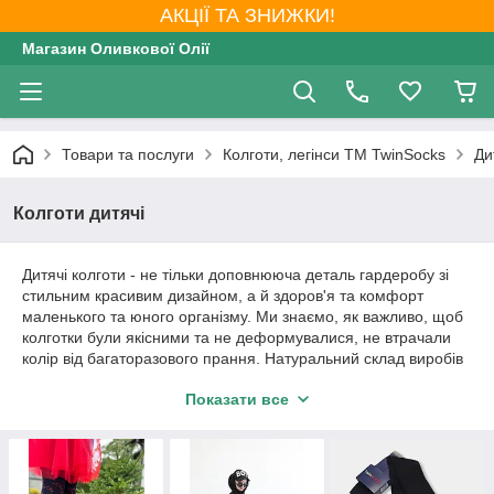
АКЦІЇ ТА ЗНИЖКИ!
Магазин Оливкової Олії
Товари та послуги
Колготи, легінси ТМ TwinSocks
Ди
Колготи дитячі
Дитячі колготи - не тільки доповнююча деталь гардеробу зі
стильним красивим дизайном, а й здоров'я та комфорт
маленького та юного організму. Ми знаємо, як важливо, щоб
колготки були якісними та не деформувалися, не втрачали
колір від багаторазового прання. Натуральний склад виробів
не викликає алергії та подразнення на шкірі. Певниий %
Показати все
синтетичної нитки гарантує високу міцність та зносостійкість,
а також покращує прилягання до ніжки та робить їх
м'якенькими. Обираючи колготки від TwinSocks, будьте
впевнені, що ви не прогадаєте з якістю.