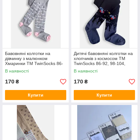
Бавовняні колготки на
Дитячі бавовняні колготки на
дівчинку з малюнком
хлопчиків з космосом ТМ
Хмаринки ТМ TwinSocks 86-
TwinSocks 86-92, 98-104,
92, 98-104, 110-116
110-116 Чорний, темно-сірий
В наявності
В наявності
170
170
₴
₴
Купити
Купити