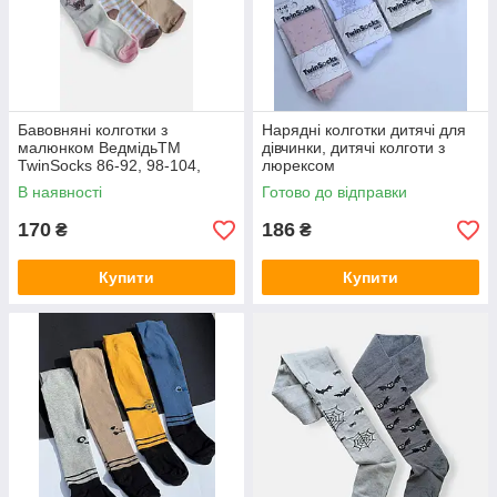
Бавовняні колготки з
Нарядні колготки дитячі для
малюнком ВедмідьТМ
дівчинки, дитячі колготи з
TwinSocks 86-92, 98-104,
люрексом
110-116 Молочний, беж
В наявності
Готово до відправки
170
186
₴
₴
Купити
Купити