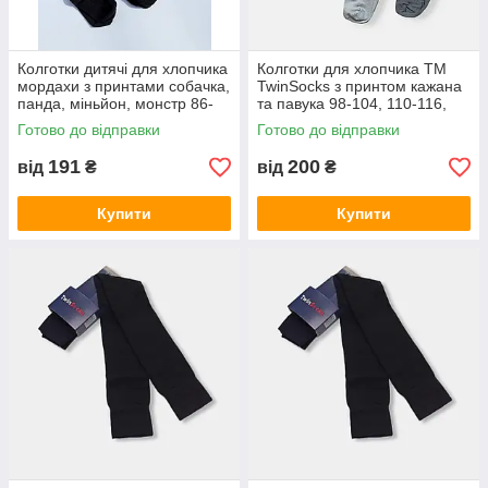
Колготки дитячі для хлопчика
Колготки для хлопчика ТМ
мордахи з принтами собачка,
TwinSocks з принтом кажана
панда, міньйон, монстр 86-
та павука 98-104, 110-116,
92, 98-104, 110-116
116-122
Готово до відправки
Готово до відправки
191
200
від
₴
від
₴
Купити
Купити