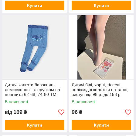
Купити
Купити
Дитячі колготи бавовняні
Дитячі білі, чорні, тілесні
демісезонні з візерунком на
поліамідні колготки на танці,
попі кита 62-68, 74-80 ТМ
виступ від 98 р. до 158 р.
TwinSocks
Балерина
В наявності
В наявності
169
96
від
₴
₴
Купити
Купити