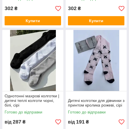
302
302
₴
₴
Купити
Купити
Однотонні махрові колготки |
дитячі теплі колготи чорні,
Дитячі колготки для дівчинки з
білі, сірі
принтом кролика рожеві, сірі
Готово до відправки
Готово до відправки
287
191
від
₴
від
₴