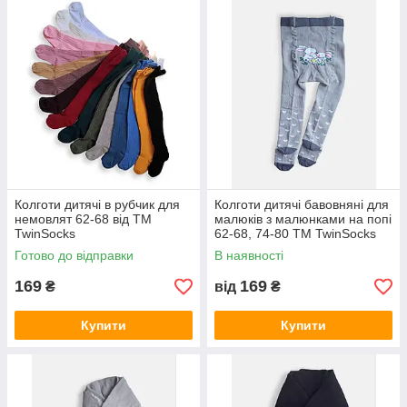
Колготи дитячі в рубчик для
Колготи дитячі бавовняні для
немовлят 62-68 від ТМ
малюків з малюнками на попі
TwinSocks
62-68, 74-80 ТМ TwinSocks
Готово до відправки
В наявності
169
169
₴
від
₴
Купити
Купити