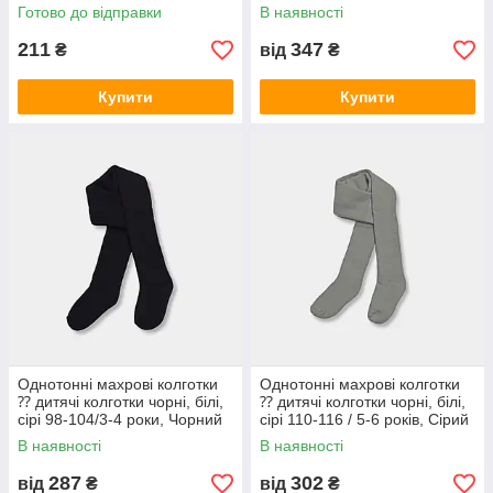
TwinSocks
Готово до відправки
В наявності
211
347
₴
від
₴
Купити
Купити
Однотонні махрові колготки
Однотонні махрові колготки
⁇ дитячі колготки чорні, білі,
⁇ дитячі колготки чорні, білі,
сірі 98-104/3-4 роки, Чорний
сірі 110-116 / 5-6 років, Сірий
В наявності
В наявності
287
302
від
₴
від
₴